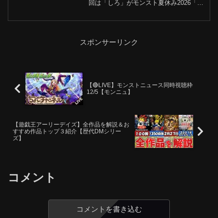
『風火輪α』使ってみた！【し
回は「しろ」がモンスト夏休み2026「風
火輪α」を使ってみます！−−−−−−−−−−−
ろ】
−−−−−−−−−−−−−−−▼ おすすめ動画モン
スト夏休み2026ガチ...
スポンサーリンク
【🔴LIVE】モンストニュース同時視聴枠
12/5【モンニュ】
【遊戯王アーリーデイズ】全作品を解説＆お
すすめ作品トップ３紹介【歴代DMシリー
ズ】
コメント
コメントを書き込む