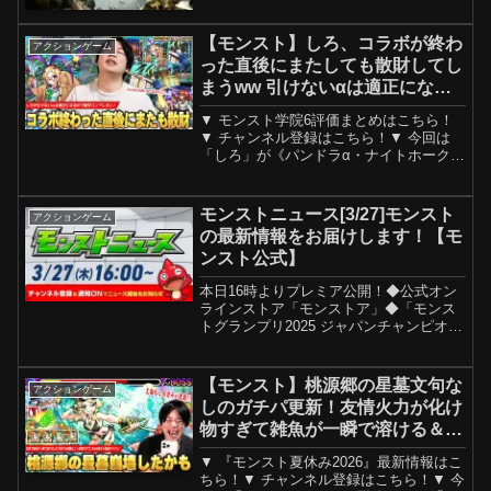
【モンスト】しろ、コラボが終わ
アクションゲーム
った直後にまたしても散財してし
まうww 引けないαは適正になる
ので絶対コンプしておきたい！
▼ モンスト学院6評価まとめはこちら！
『モンスト学院6』ガチャを引き
▼ チャンネル登録はこちら！▼ 今回は
散らかした結果！！【しろ】
「しろ」が《パンドラα・ナイトホーク
α・立花道雪α》コンプ狙いで『モンスト
学院6』ガチャを引き散らかします！−−−
−−−−−−−−−−−−−−−−−−−−−−−▼ ...
モンストニュース[3/27]モンスト
アクションゲーム
の最新情報をお届けします！【モ
ンスト公式】
本日16時よりプレミア公開！◆公式オン
ラインストア「モンストア」◆「モンス
トグランプリ2025 ジャパンチャンピオン
シップ」特設サイト----------------モンスト
ニュースはモンスト公式YouTubeチャン
ネルにて配信中！※営利目...
【モンスト】桃源郷の星墓文句な
アクションゲーム
しのガチパ更新！友情火力が化け
物すぎて雑魚が一瞬で溶ける＆ボ
ス削りも想像以上！攻撃力ダウン
▼ 『モンスト夏休み2026』最新情報はこ
SSの被ダメ軽減も優秀すぎる！
ちら！▼ チャンネル登録はこちら！▼ 今