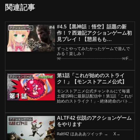
関連記事
#4.5【黒神話：悟空】話題の新
アクションゲーム
作！？西遊記アクションゲーム初
見プレイ！【憩居もも
あ/Vtuber】
ずっとやってみたかったゲームで遊んで
みる！楽しみ！
୨୧┈┈┈┈┈┈┈┈┈┈┈┈┈┈┈୨୧FA
NBOXはじめました！💕👑ご入会はこち
らからFANBOXでは、ここでしか見れな
い限定投稿、限定配信を見ることができ
第1話「これが始めのストライ
アクションゲーム
ます！また、FANBOX会員限定の...
ク！」【モンストアニメ公式】
モンストアニメ公式チャンネルにて毎週
土曜19時に最新話配信中！第1話「これが
始めのストライク！」- 絶体絶命のバトル
はじまる！ -かつて住んでいた街・神ノ原
に戻って来た主人公・焔レン。しかし、
レンはその頃の記憶を無くしている。レ
ALTF42 伝説のアクションゲーム
アクションゲーム
ンのスマホに...
をやります
#altf42 ほあああツイッチ → X→