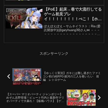
ンネル登録お願いします！！『おんりー
Qnly』のRTA記録↓Minecraft speedrun
1.16＋RSG PB 13分...
【PoE】起床→巷で大流行してる
コンピュータRPG
ゲーム初見プレ
イ！！！！！！！！ぺこ！【ホロ
ライブ/兎田ぺこら】Path of
ぽえぽえぽえ～サムネイラスト：Ria (委
Exile 2
託開放中)(@garyhuang39)さん⋈ －－－
－－－－－－－－－－－－－－－－－－
⋈🥕Twitter🥕ハッシュタグ #ぺこらいぶ
でツイート🎶本ゲームは Grinding Gear
Games...
スポンサーリンク
【ゆっくり実況】ガキには難し過ぎたファミ
コン初の純RPG 銀河の三人を救いたい 前
編 レトロゲーム
【スーパー マリオパーティ ジャンボリー】
めぞん吉野登場！ピュート竹内と最新作マリ
オパーティで大暴れ！【板橋ハウス】【ゲー
ム実況】