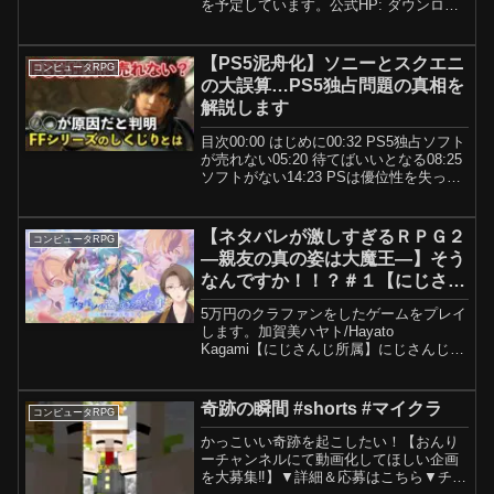
を予定しています。公式HP: ダウンロー
ドはこちらiOS: Android: #FEシャドウズ
#ファイアーエムブレムシャドウズ #ファ
イアーエムブレム
【PS5泥舟化】ソニーとスクエニ
コンピュータRPG
の大誤算…PS5独占問題の真相を
解説します
目次00:00 はじめに00:32 PS5独占ソフト
が売れない05:20 待てばいいとなる08:25
ソフトがない14:23 PSは優位性を失った
15:34 まとめ© SQUARE
ENIXCHARACTER DESIGN:
TETSUYA...
【ネタバレが激しすぎるＲＰＧ２
コンピュータRPG
―親友の真の姿は大魔王―】そう
なんですか！！？＃１【にじさん
じ/加賀美ハヤト】
5万円のクラファンをしたゲームをプレイ
します。加賀美ハヤト/Hayato
Kagami【にじさんじ所属】にじさんじ所
属バーチャルライバー兼、株式会社 加賀
美インダストリアル代表取締役、加賀美
ハヤトと申します。我が社の製品のPRの
奇跡の瞬間 #shorts #マイクラ
コンピュータRPG
為ANYCO...
かっこいい奇跡を起こしたい！【おんり
ーチャンネルにて動画化してほしい企画
を大募集‼️】▼詳細＆応募はこちら▼チャ