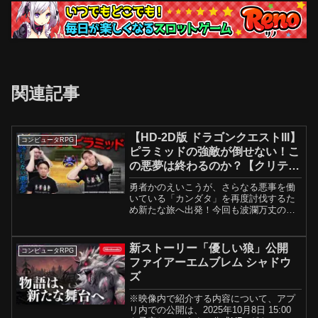
関連記事
【HD-2D版 ドラゴンクエストIII】
コンピュータRPG
ピラミッドの強敵が倒せない！こ
の悪夢は終わるのか？【クリティ
カノヒット】
勇者かのえいこうが、さらなる悪事を働
いている「カンダタ」を再度討伐するた
め新たな旅へ出発！今回も波瀾万丈の冒
険をお楽しみください！■出演者（敬称
略）狩野 英孝酒井 健太（アルコ＆ピー
ス）岐部 昌幸（放送作家）■HD-2D版
新ストーリー「優しい狼」公開
コンピュータRPG
『ドラゴンクエスト...
ファイアーエムブレム シャドウ
ズ
※映像内で紹介する内容について、アプ
リ内での公開は、2025年10月8日 15:00