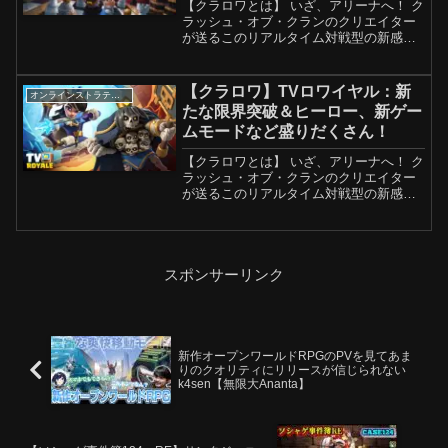
【クラロワとは】 いざ、アリーナへ！ ク
ラッシュ・オブ・クランのクリエイター
が送るこのリアルタイム対戦型の新感覚
カードゲームには、クラッシュ・オブ・
クランのキャラクターをはじめその他キ
ャラクターがたくさん登場します！ クラ
【クラロワ】TVロワイヤル：新
オンラインストラテジーゲーム
ッシュ・オブ・クラ...
たな限界突破＆ヒーロー、新ゲー
ムモードなど盛りだくさん！
【クラロワとは】 いざ、アリーナへ！ ク
ラッシュ・オブ・クランのクリエイター
が送るこのリアルタイム対戦型の新感覚
カードゲームには、クラッシュ・オブ・
クランのキャラクターをはじめその他キ
ャラクターがたくさん登場します！ クラ
ッシュ・オブ・クラ...
スポンサーリンク
新作オープンワールドRPGのPVを見てあま
りのクオリティにリリースが信じられない
k4sen【無限大Ananta】