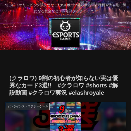
ついに！オリンピック競技となったeスポーツの最新動画！種目や大会別に気
になる賞金などランキングをチェック！
(クラロワ) 9割の初心者が知らない実は優
秀なカード3選!! #クラロワ #shorts #解
説動画 #クラロワ実況 #clashroyale
オンラインストラテジーゲーム