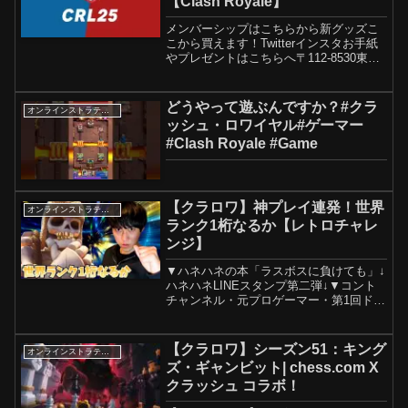
【Clash Royale】
メンバーシップはこちらから新グッズこ
こから買えます！Twitterインスタお手紙
やプレゼントはこちらへ〒112-8530東京
都文京区関口1-20-10株式会社
KADOKAWA Game LinkageFAV gaming
セクション ライキジ...
どうやって遊ぶんですか？#クラ
オンラインストラテジーゲーム
ッシュ・ロワイヤル#ゲーマー
#Clash Royale #Game
【クラロワ】神プレイ連発！世界
オンラインストラテジーゲーム
ランク1桁なるか【レトロチャレ
ンジ】
▼ハネハネの本「ラスボスに負けても」↓
ハネハネLINEスタンプ第二弾↓▼コント
チャンネル・元プロゲーマー・第1回ドズ
ルカップ優勝・Red Bull MEO JAPAN 2
位・8000最強決定戦ベスト4▼チャンネ
ルリンク▼twitterリンク
【クラロワ】シーズン51：キング
オンラインストラテジーゲーム
ズ・ギャンビット| chess.com X
クラッシュ コラボ！