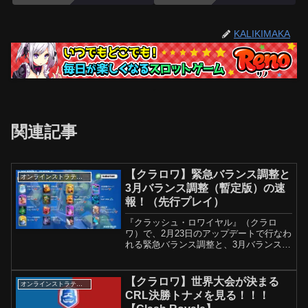
KALIKIMAKA
関連記事
【クラロワ】緊急バランス調整と
オンラインストラテジーゲーム
3月バランス調整（暫定版）の速
報！（先行プレイ）
『クラッシュ・ロワイヤル』（クラロ
ワ）で、2月23日のアップデートで行なわ
れる緊急バランス調整と、3月バランス調
整【暫定版】の内容情報解禁されまし
た！👉解説記事（note）：👉フィードバ
ック投票（X）：クラロワの最新情報は
【クラロワ】世界大会が決まる
オンラインストラテジーゲーム
このチャンネルで。...
CRL決勝トナメを見る！！！