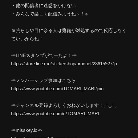
・他の配信者に迷惑をかけない
・みんなで楽しく配信みようね～！✊
※荒らしや目に余る人は兎鞠が対処するので反応しなく
ていいからね！
🥕LINEスタンプがでーたよ！🥕
https://store.line.me/stickershop/product/23615927/ja
🥕メンバーシップ参加はこちら
https://www.youtube.com/TOMARI_MARI/join
🥕チャンネル登録よろしくおねがいします！₍ ᐢ. ̫ .ᐢ ₎
https://www.youtube.com/c/TOMARI_MARI
🥕misskey.io🥕