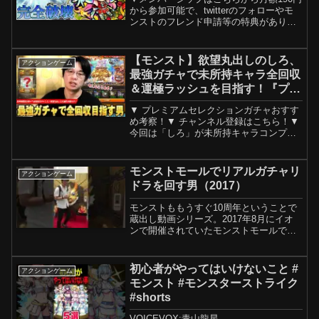
から参加可能で、twitterのフォローやモ
ンストのフレンド申請等の特典がありま
すメン限discordサーバーでゲーム等の交
流もやっています※加入した後、chのメ
ンバーシップ欄に飛んでください少し下
【モンスト】欲望丸出しのしろ、
アクションゲーム
に...
最強ガチャで未所持キャラ全回収
＆運極ラッシュを目指す！『プレ
ミアムセレクションガチャ』100
▼ プレミアムセレクションガチャおすす
連分すべて引き散らかした結
め考察！▼ チャンネル登録はこちら！▼
果！！【しろ】
今回は「しろ」が未所持キャラコンプ＆
運極目指して『プレミアムセレクション
ガチャ』を100連引き散らかします！−−−
−−−−−−−−−−−−−−−−−−−−−−−▼...
モンストモールでリアルガチャリ
アクションゲーム
ドラを回す男（2017）
モンストももうすぐ10周年ということで
蔵出し動画シリーズ。2017年8月にイオ
ンで開催されていたモンストモールでリ
アルガチャリドラを回した時の動画で
す。■モンスト無課金プレイ再生リストー
ーーーーーーーーーーーーーーーーーー
初心者がやってはいけないこと #
アクションゲーム
ーーーーーーーーー...
モンスト #モンスターストライク
#shorts
VOICEVOX:青山龍星