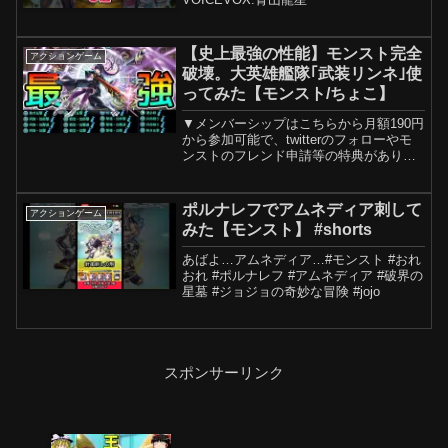
【史上最強の性能】モンスト完全
アクションゲーム
破壊。大英雄艦隊｢武装リンネ｣使
ってみた【モンスト/ちょこ】
▼メンバーシップはこちらから月額190円
から参加可能で、twitterのフォローやモ
ンストのフレンド申請等の特典がありま
すメン限discordサーバーでゲーム等の交
流もやっています※加入した後、chのメ
ンバーシップ欄に飛んでください少し下
ポルナレフでアムネディア刺して
アクションゲーム
に...
みた【モンスト】 #shorts
あばよ…アムネディア…#モンスト #おれ
おれ #ポルナレフ #アムネディア #破界の
星墓 #ジョジョの奇妙な冒険 #jojo
スポンサーリンク