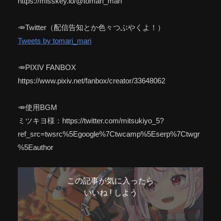
https://misskey.io/@tomari_mari
🥕Twitter（配信告知とか色々つぶやくよ！）
Tweets by tomari_mari
🥕PIXIV FANBOX
https://www.pixiv.net/fanbox/creator/33648062
🥕使用BGM
ミツキヨ様：https://twitter.com/mitsukiyo_5?
ref_src=twsrc%5Egoogle%7Ctwcamp%5Eserp%7Ctwgr
%5Eauthor
この記事が気に入ったら
いいね ! しよう