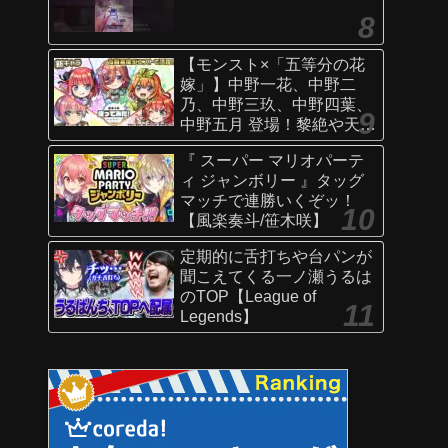
【モンスト×「五等分の花
嫁」】中野一花、中野二
乃、中野三玖、中野四葉、
中野五月 登場！黎絶や天魔
の孤城〜空中庭園〜などで
『 スーパー マリオパーテ
活躍！オリジナルSSにも注
ィ ジャンボリー 』タッグ
目！【新キャラ使ってみた
マッチで連勝いくぞッ！
｜モンスト公式】
【風楽奏斗/笹木咲】
定期的に舌打ちや台パンが
聞こえてくる一ノ瀬うるは
のTOP【League of
Legends】