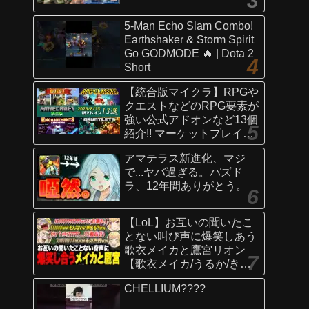
5-Man Echo Slam Combo!
Earthshaker & Storm Spirit
Go GODMODE 🔥 | Dota 2
Short
【統合版マイクラ】RPGや
クエストなどのRPG要素が
強い公式アドオンなど13個
紹介!! マーケットプレイス
情報
アマテラス新進化、マジ
【Switch/Win10/PE/PS/Xb
で...ヤバ過ぎる。パズド
ox】
ラ、12年間ありがとう。
【LoL】お互いの聞いたこ
とない叫び声に爆笑しあう
歌衣メイカと鷹宮リオン
【歌衣メイカ/うるか/きな
こ/ありさか/鷹宮リオン】
CHELLIUM????