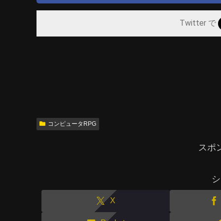
Twitter で
コンピュータRPG
スポ
シ
X