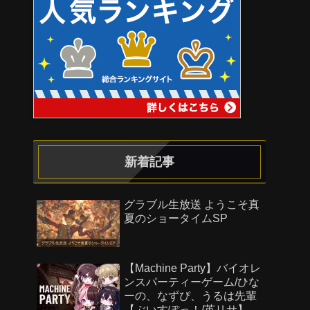
新着記事
グラブル生放送 ようこそ真
夏のショータイムSP
【Machine Party】バイオレ
ンスパーティーゲーム/ひな
ーの、なずぴ、うるは先輩
【ぶいすぽっ！/英リサ】