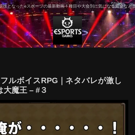
競技となったeスポーツの最新動画！種目や大会別に気になる賞金など
フルボイスRPG｜ネタバレが激し
大魔王 – #３