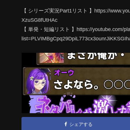
【 シリーズ実況Part1リスト 】https://www.youtube
XzuSG8fUtHAc
【 単発・短編リスト 】https://youtube.com/play
list=PLVIMBgCpq29DpiL773cx3ounrJiKKSGIh
シェアする