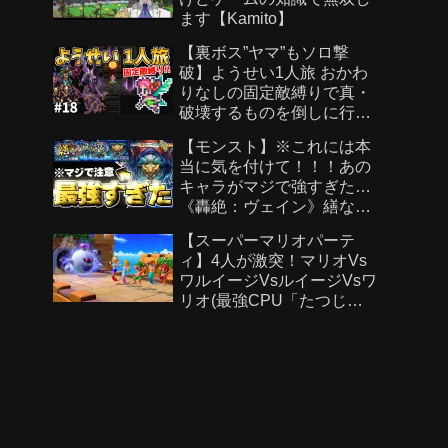
ます【Kamito】
【裏ボス”ヤマ”もソロ撃
破】ようせい1人旅 おかわ
りなしの固定敵縛りで真・
破壊するものを倒しに行く
part18【ロマサガ3リマスタ
【モンスト】※これには本
ー】
当に気を付けて！！！あの
キャラがマジで強すぎた…
《轟絶：ヴェイン》繕なる
虚栄 攻略
【スーパーマリオパーテ
ィ】4人が激突！マリオVs
ワルイージVsルイージVsワ
リオ(最強CPU「たつじ
ん」)