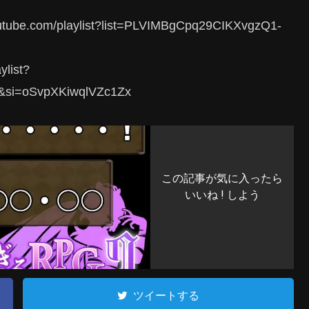
.com/playlist?list=PLVIMBgCpq29CIKXvgzQ1-
list?
&si=oSvpXKiwqlVZc1Zx
この記事が気に入ったら
いいね ! しよう
ツイートする