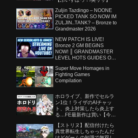
Zuljin Tazdingo – NOONE
PICKED TANK SO NOW IM
ZULJIN..TANK? – Bronze to
Grandmaster 2026
NEW PATCH IS LIVE!
Bronze 2 GM BEGINS
NOW! ║ GRANDMASTER
LEVEL HOTS GUIDES ON
!Patreon ║ 8.7.26
Super Move Homages in
Fighting Games
Compilation
ホロライブ、新作でセルラ
ン1位！ライザのAIチャッ
ト、炎上対策したら炎上す
る…FE最新作は買い【今週
のゲームニュース】
【ストリヌ】配信付けたら
異世界転生しちゃったんだ
けどゲームの知識で無双し