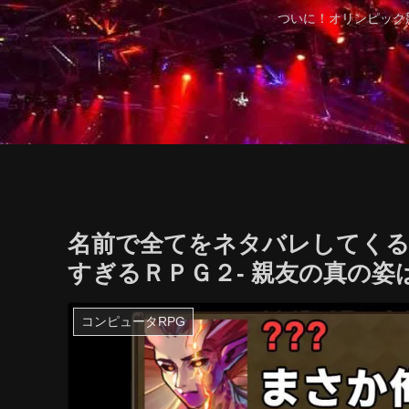
ついに！オリンピック
名前で全てをネタバレしてくる
すぎるＲＰＧ２- 親友の真の姿は
コンピュータRPG