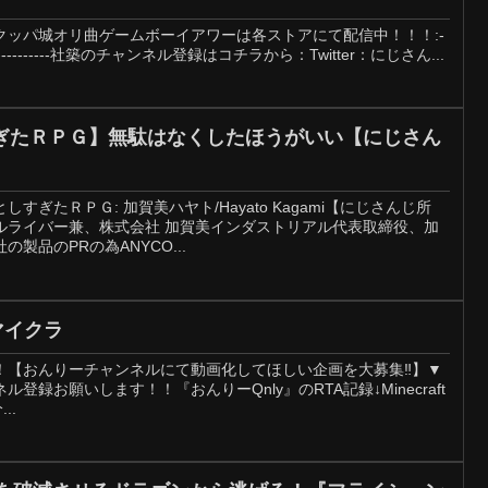
クッパ城オリ曲ゲームボーイアワーは各ストアにて配信中！！！:-
-----------------------社築のチャンネル登録はコチラから：Twitter：にじさん...
ぎたＲＰＧ】無駄はなくしたほうがいい【にじさん
ぎたＲＰＧ: 加賀美ハヤト/Hayato Kagami【にじさんじ所
ルライバー兼、株式会社 加賀美インダストリアル代表取締役、加
製品のPRの為ANYCO...
#マイクラ
！【おんりーチャンネルにて動画化してほしい企画を大募集‼️】▼
録お願いします！！『おんりーQnly』のRTA記録↓Minecraft
...