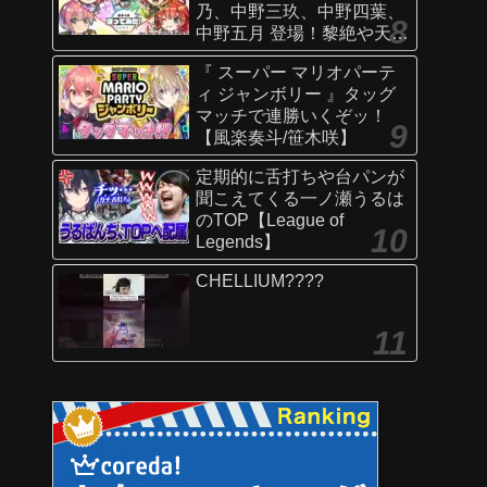
乃、中野三玖、中野四葉、
中野五月 登場！黎絶や天魔
の孤城〜空中庭園〜などで
『 スーパー マリオパーテ
活躍！オリジナルSSにも注
ィ ジャンボリー 』タッグ
目！【新キャラ使ってみた
マッチで連勝いくぞッ！
｜モンスト公式】
【風楽奏斗/笹木咲】
定期的に舌打ちや台パンが
聞こえてくる一ノ瀬うるは
のTOP【League of
Legends】
CHELLIUM????