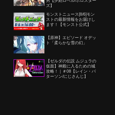
男【夕刻ロベル/ホロスター
使ってみた｜モンスト公
ズ】
式】
モンストニュース[8/6]モン
ストの最新情報をお届けし
ます！【モンスト公式】
【原神】エピソード オデッ
ト「柔らかな雪の幻」
【ゼルダの伝説 ムジュラの
仮面】神殿に入るための城
攻略！｜＃08【レイン・パ
ターソン/にじさんじ】