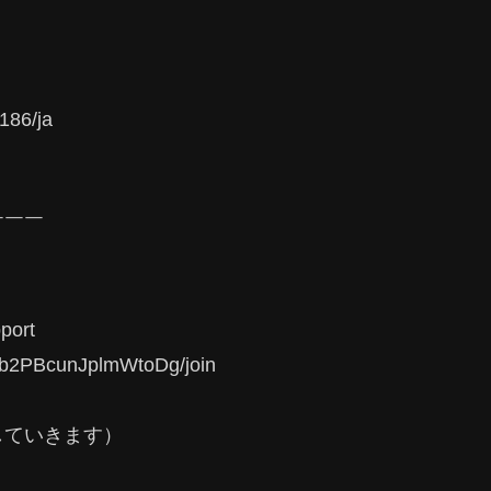
3186/ja
￣￣￣
ort
7b2PBcunJplmWtoDg/join
していきます）