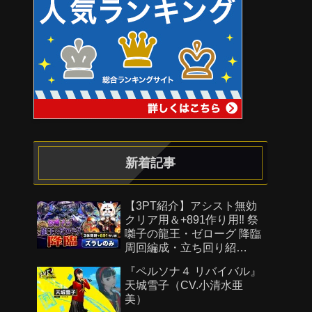
新着記事
【3PT紹介】アシスト無効
クリア用＆+891作り用‼️ 祭
囃子の龍王・ゼローグ 降臨
周回編成・立ち回り紹
介！！【#パズドラ/パズル&
『ペルソナ４ リバイバル』
ドラゴンズ】
天城雪子（CV.小清水亜
美）