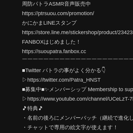
周防パトラASMR音声販売中
https://ptrsuou.com/promotion/
かにかまLINEスタンプ
https://store.line.me/stickershop/product/2342
FANBOXはじめました！
https://suoupatra.fanbox.cc
￣￣￣￣￣￣￣￣￣￣￣￣￣￣￣￣￣￣￣￣
■Twitter パトラの事がよく分かる👇
▷https://twitter.com/Patra_HNST
■募集中■✨メンバーシップ Membership to supp
▷https://www.youtube.com/channel/UCeLzT-
🎵特典🎵
・名前の後ろにメンバーバッチ（継続で進化
・チャットで専用の絵文字が使えます！