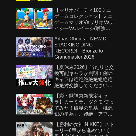
【マリオパーティ100ミニ
ゲームコレクション】ミニ
ゲームマリオVsワリオVsデ
イジーVsルイージ(最強
CPU「たつじん」)
Arthas Ghouls – NEW D
STACKING DING
RECORD! – Bronze to
Grandmaster 2026
【夏休み2026】当たりと交
換可能キャラが判明！例の
キャラは絶絶絶絶絶絶絶絶
絶絶対交換してください！
【パズドラ】
【彩・獣神祭新限定キャ
ラ】カーミラ、ツクモ 使っ
てみた！破界の星墓「桃源
郷の星墓」、黎絶「アフェ
レデイン」で活躍！強力な
【勝利の女神:NIKKE】スト
ショットスキル、アシスト
ーリー6章から進めていく
スキルに注目！【新キャラ