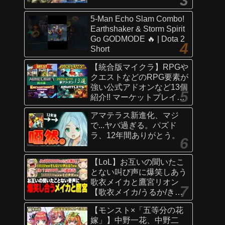
5-Man Echo Slam Combo!
Earthshaker & Storm Spirit
Go GODMODE 🔥 | Dota 2
Short
【統合版マイクラ】RPGや
クエストなどのRPG要素が
強い公式アドオンなど13個
紹介!! マーケットプレイス
情報
アマテラス新進化、マジ
【Switch/Win10/PE/PS/Xb
で...ヤバ過ぎる。パズド
ox】
ラ、12年間ありがとう。
【LoL】お互いの聞いたこ
とない叫び声に爆笑しあう
歌衣メイカと鷹宮リオン
【歌衣メイカ/うるか/きな
こ/ありさか/鷹宮リオン】
【モンスト×「五等分の花
嫁」】中野一花、中野二