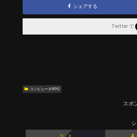
シェアする
Twitter で
コンピュータRPG
スポ
シ
X