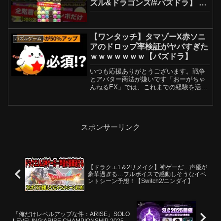
ズル&ドラゴンズ/#パズドラ】 #
四ノ宮キコル
【ワンタッチ】タマゾーX赤ソニ
パズルゲーム
アのドロップ率検証がヤバすぎた
ｗｗｗｗｗｗｗ【パズドラ】
いつも応援ありがとうございます。戦争
とアバター商法が嫌いです「おーがちゃ
んねるEX」では、これまでの経験を活か
しながら、パズドラのダンジョン周回編
成やキャラ考察などを、誰でも分かりや
すく・安心して使える内容でお届けしま
す。チャンネル登録・高...
スポンサーリンク
【ドラクエ1＆2リメイク】神ゲーだ…声優が
豪華過ぎる…フルボイスで感動しそうなイベ
ントシーン予想！【Switch2/ニンダイ】
「俺だけレベルアップな件：ARISE」SOLO