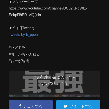
▼メンバーシップ
https://www.youtube.com/channel/UCu2KRcWt1-
EekpFi9ER1viQ/join
▼X（旧Twitter）
Tweets by h_ppon
#パズドラ
#おーがちゃんねる
#おーが編成
この記事が気に入ったら
いいね ! しよう
シェアする
ツイートする