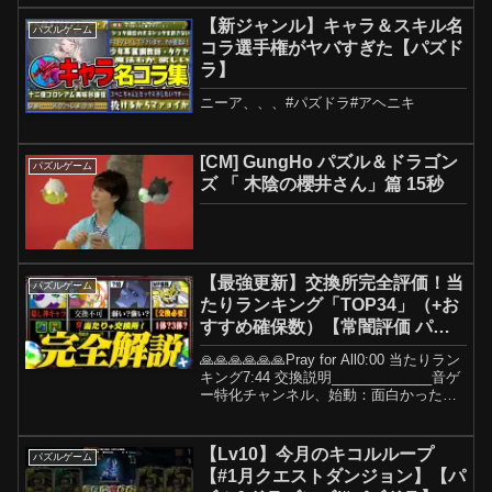
【新ジャンル】キャラ＆スキル名
パズルゲーム
コラ選手権がヤバすぎた【パズド
ラ】
ニーア、、、#パズドラ#アヘニキ
[CM] GungHo パズル＆ドラゴン
パズルゲーム
ズ 「 木陰の櫻井さん」篇 15秒
【最強更新】交換所完全評価！当
パズルゲーム
たりランキング「TOP34」（+お
すすめ確保数）【常闇評価 パズ
ドラ デジモン】
🙏🙏🙏🙏🙏🙏Pray for All0:00 当たりラン
キング7:44 交換説明_____________音ゲ
ー特化チャンネル、始動：面白かったら
是非とも登録お願いします！！
x:COEIROINK:MYCOEIROINK:松嘩りす
くtwit...
【Lv10】今月のキコルループ
パズルゲーム
【#1月クエストダンジョン】【パ