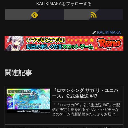
KALIKIMAKAをフォローする
KALIKIMAKA
関連記事
『ロマンシング サガ リ・ユニバ
コンピュータRPG
ース』公式生放送 #47
「『ロマサガRS』公式生放送 #47」の配
信が決定！夏を彩るイベントやガチャな
どのゲーム内新情報をたっぷりお届けし
ます先日実施したアンケート結果の一部
やジュエルキャンペーンの情報も...!?
どんな内容なのかぜひお見逃しなく！7月