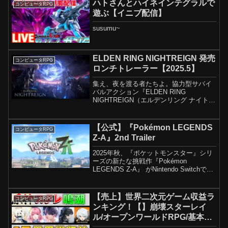
ハトさんとハイネインテグラルで
コンピュータRPG
28日(月...
遊ぶ【イニブ配信】
susumu~
ELDEN RING NIGHTREIGN 発売
コンピュータRPG
ロンチトレーラー【2025.5】
集え、夜を渡る者たちよ。協力型サバイ
バルアクション『ELDEN RING
NIGHTREIGN（エルデンリング ナイトレ
イン）』、2025年5月30日（金）に世界
同時発売。本作は、他プレイヤーととも
に圧倒的なシチュエーションに挑むアク
【公式】『Pokémon LEGENDS
コンピュータRPG
ション...
Z-A』2nd Trailer
2025年秋、『ポケットモンスター』シリ
ーズの新たな挑戦作『Pokémon
LEGENDS Z-A』 がNintendo Switchで発
売！舞台は、人とポケモンの共存を目指
すカロス地方の大都市「ミアレシテ
ィ」！チコリータ・ポカブ・ワニノコ...
【売上】世界二次元ゲーム収益ラ
コンピュータRPG
ンキング！【】崩壊スターレイ
ル/オープンワールドRPG/基本無
料/スマホ/明日方舟/サービス終了/