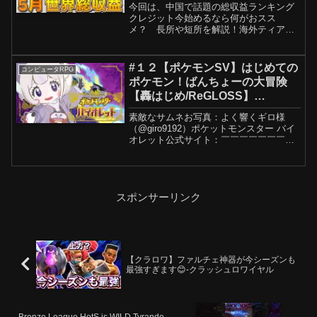
今回は、中国で話題の総収益ランキング
サ終 オワコン ゼンレスゾーン
クレジット今始めるなら何がおスス
ゼロ セルラン
メ？ 長所や短所を解説！海外ティアリ
スト「ルパ」で革命！シャコンヌ吟霖低
下!? 逆境深塔&廃虚 が大変動！新傾
向開始!?最難関コンテンツの「逆境深
#１２【ポケモンSV】はじめての
コンピュータRPG
塔」を限定無しの恒常キャ...
ポケモン！ばんちょーの大冒険
【轟はじめ/ReGLOSS】
#hololivedev_is
素敵なサムネお写真：よく響くギロ様
（@giro9192）ポケットモンスター バイ
オレット公式サイト：￣￣￣￣￣￣￣￣
￣￣￣￣￣￣￣￣￣￣￣✨宣伝✨💜
【Original】Countach/轟はじめ【Official
MV】💜BANDAGE-A...
スポンサーリンク
【クラロワ】ファルチェ神器が今シーズンも
最強すぎます😊-クラッシュロワイヤル
Bronze League HotS is WILD Tyrande