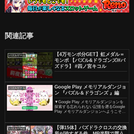
関連記事
【4万モンポ分GET】虹メダル＝
パズルゲーム
モンポ 【パズル&ドラゴンズ/#パ
ズドラ】 #四ノ宮キコル
Google Play メモリアルダンジョ
パズルゲーム
ン 『パズル＆ドラゴンズ 』編
▼Google Play メモリアルダンジョンを
探索する忘れられない記憶を遡るGoogle
Play メモリアルダンジョンへようこそ遡
ろう、あの日のパズドラまで。----------▼
コンテンツ概要5 つの人気ゲームが
Google Pla...
【弾15体】パズドラクロスの交換
パズルゲーム
所が渋すぎる件。MP半額で買う