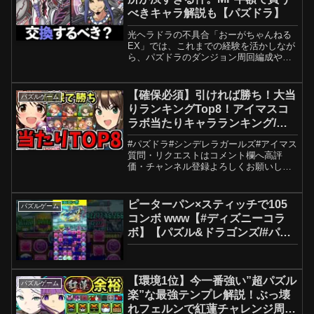
べきキャラ解説も【パズドラ】
光ヘラドラの不具合「おーがちゃんねる
EX」では、これまでの経験を活かしなが
ら、パズドラのダンジョン周回編成やキ
ャラ考察などを、誰でも分かりやすく・
安心して使える内容でお届けします。チ
ャンネル登録・高評価・メンバーシップ
【確保必須】引ければ勝ち！大当
パズルゲーム
もよろしくお願いします...
りランキングTop8！アイマスコ
ラボ当たりキャラランキング/ア
イドルマスターシンデレラガール
#パズドラ#シンデレラガールズ#アイマス
ズコラボ【パズドラ】
質問・リクエストはコメント欄へ高評
価・チャンネル登録よろしくお願いしま
す！0:00 高評価よろしくです！1:24 高垣
楓2:46 北条 加蓮4:26
HappyHappyTwin6:06 ダークイル...
ピーターパン×スティッチで105
パズルゲーム
コンボ www【#ディズニーコラ
ボ】【パズル&ドラゴンズ/#パズ
ドラ】 #shorts
【環境1位】今一番強い”超パズル
パズルゲーム
楽”な最強テンプレ解説！ぶっ壊
れフェルンで紅蓮チャレンジ周