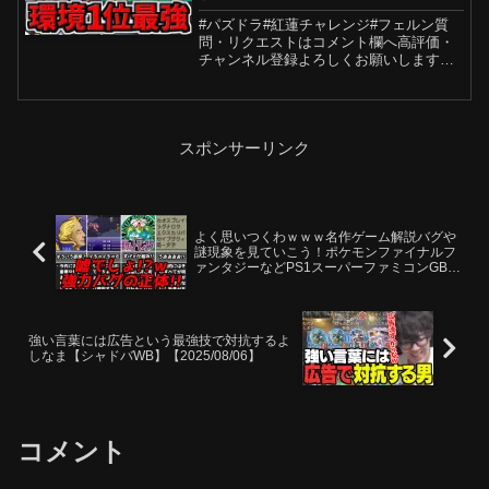
回！灼熱ガン無視！編成・代用・
#パズドラ#紅蓮チャレンジ#フェルン質
立ち回り解説！葬送のフリーレン
問・リクエストはコメント欄へ高評価・
コラボ【パズドラ】
チャンネル登録よろしくお願いします！
0:00 高評価よろしくです！1:51 知ってお
くべきダンジョン情報4:19 編成と代用の
紹介(本体)10:35 編成と代用の紹介...
スポンサーリンク
よく思いつくわｗｗｗ名作ゲーム解説バグや
謎現象を見ていこう！ポケモンファイナルフ
ァンタジーなどPS1スーパーファミコンGB名
作ソフト
強い言葉には広告という最強技で対抗するよ
しなま【シャドバWB】【2025/08/06】
コメント