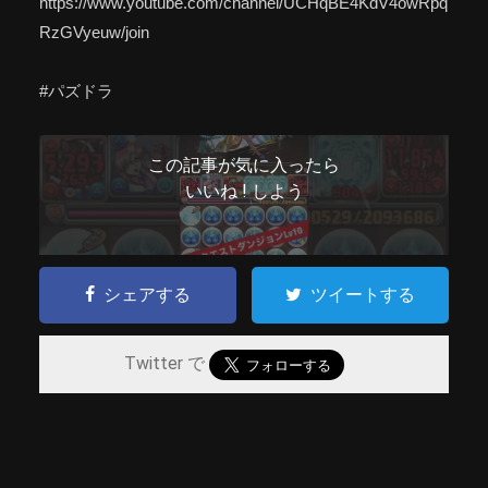
https://www.youtube.com/channel/UCHqBE4KdV4owRpq
RzGVyeuw/join
#パズドラ
この記事が気に入ったら
いいね ! しよう
シェアする
ツイートする
Twitter で