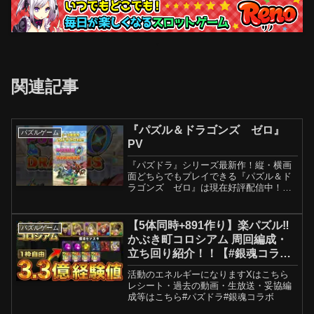
関連記事
『パズル＆ドラゴンズ ゼロ』
パズルゲーム
PV
『パズドラ』シリーズ最新作！縦・横画
面どちらでもプレイできる『パズル＆ド
ラゴンズ ゼロ』は現在好評配信中！
Web： Apple および Apple ロゴは米国そ
の他の国で登録された Apple Inc. の商標
です。App Store は ...
【5体同時+891作り】楽パズル‼️
パズルゲーム
かぶき町コロシアム 周回編成・
立ち回り紹介！！【#銀魂コラ
ボ】【#パズドラ/パズル&ドラゴ
活動のエネルギーになりますXはこちら
ンズ】
レシート・過去の動画・生放送・妥協編
成等はこちら#パズドラ#銀魂コラボ