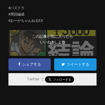
#パズドラ
#周回編成
#おーがちゃんねるEX
この記事が気に入ったら
いいね ! しよう
シェアする
ツイートする
Twitter で