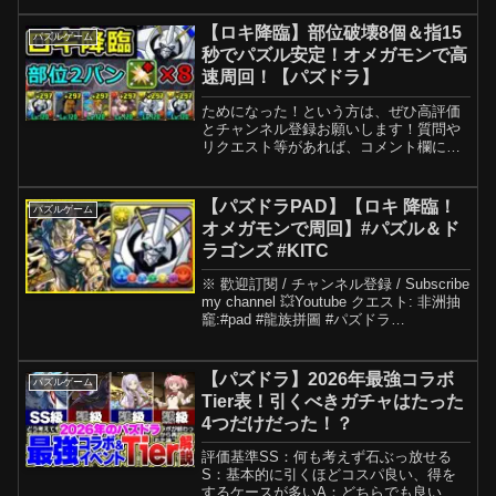
【ロキ降臨】部位破壊8個＆指15
パズルゲーム
秒でパズル安定！オメガモンで高
速周回！【パズドラ】
ためになった！という方は、ぜひ高評価
とチャンネル登録お願いします！質問や
リクエスト等があれば、コメント欄に書
いてください！【ロキ降臨 詰み要素な
くした改良版】【扉の君降臨の周回編
成】オメガモン石田ヤマトキャラ名/アシ
【パズドラPAD】【ロキ 降臨！
パズルゲーム
スト名オメガモン/ピッコ...
オメガモンで周回】#パズル＆ド
ラゴンズ #KITC
※ 歡迎訂閱 / チャンネル登録 / Subscribe
my channel 💥Youtube クエスト: 非洲抽
竉:#pad #龍族拼圖 #パズドラ
#puzzleanddragons #萬聖節#パズル＆ド
ラゴンズ パズドラ ハロウィン...
【パズドラ】2026年最強コラボ
パズルゲーム
Tier表！引くべきガチャはたった
4つだけだった！？
評価基準SS：何も考えず石ぶっ放せる
S：基本的に引くほどコスパ良い、得を
するケースが多いA：どちらでも良い、