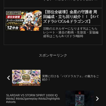
引いても悪くはないB：引かないほうが
いいG：絶対に引かない8月クエストLV1-
LV5完全制覇、坂田銀時など使った編
【部位全破壊】金星の守護者 周
パズルゲーム
成！8月EXラッシ...
回編成・立ち回り紹介！！【#パ
ズドラ/パズル&ドラゴンズ】
活動のエネルギーになりますXはこちら
レシート・過去の動画・生放送・妥協編
成等はこちら#パズドラ#銀時
スポンサーリンク
実際に行ける「パズドラカフェ」の魅力をご
紹介！
SLARDAR VS STORM SPIRIT 10000 IQ
#dota2 #dota2gameplay #dota2highlights
#shorts