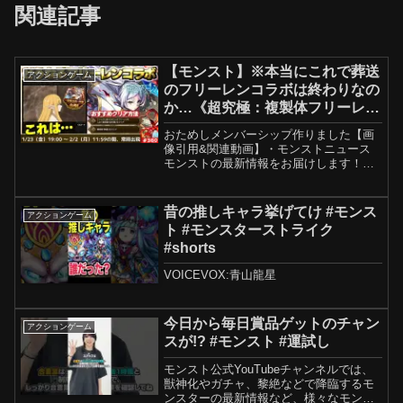
関連記事
【モンスト】※本当にこれで葬送
アクションゲーム
のフリーレンコラボは終わりなの
か…《超究極：複製体フリーレ
ン》《一級魔法使い試験》《お宝
おためしメンバーシップ作りました【画
迷宮》《超究極：マラコーダ》今
像引用&関連動画】・モンストニュース
週のモンストをまとめるしゃーぺ
モンストの最新情報をお届けします！素
敵な画像、BGM、効果音などなど感謝で
んニュース！#360
す🙇・Audiostock…【 】・DOVA-
SYNDROME…【 】・MusMus…【
昔の推しキャラ挙げてけ #モンス
アクションゲーム
】・...
ト #モンスターストライク
#shorts
VOICEVOX:青山龍星
今日から毎日賞品ゲットのチャン
アクションゲーム
スが!? #モンスト #運試し
モンスト公式YouTubeチャンネルでは、
獣神化やガチャ、黎絶などで降臨するモ
ンスターの最新情報など、様々なモンス