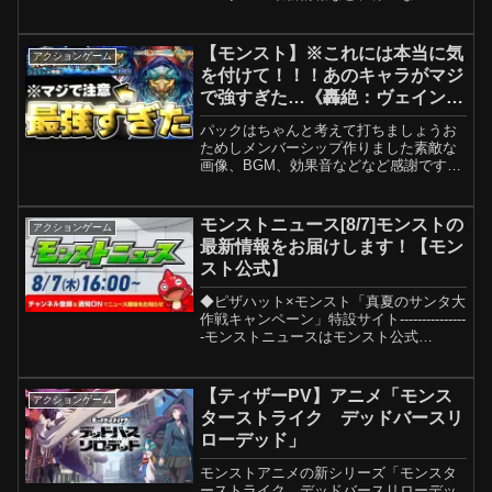
ト動画を配信中！---------------▼モンストア
プリのダウンロードはこちら・Android
版・iOS版▼モンスト公式...
【モンスト】※これには本当に気
アクションゲーム
を付けて！！！あのキャラがマジ
で強すぎた…《轟絶：ヴェイン》
繕なる虚栄 攻略
パックはちゃんと考えて打ちましょうお
ためしメンバーシップ作りました素敵な
画像、BGM、効果音などなど感謝です
🙇・Audiostock…【 】・DOVA-
SYNDROME…【 】・MusMus…【 】・
OtoLogic…【 】・びたちー素材館...
モンストニュース[8/7]モンストの
アクションゲーム
最新情報をお届けします！【モン
スト公式】
◆ピザハット×モンスト「真夏のサンタ大
作戦キャンペーン」特設サイト---------------
-モンストニュースはモンスト公式
YouTubeチャンネルにて配信中！※営利
目的による、本動画内の文章・画像等を
はじめとした内容を引用元の記載無く...
【ティザーPV】アニメ「モンス
アクションゲーム
ターストライク デッドバースリ
ローデッド」
モンストアニメの新シリーズ「モンスタ
ーストライク デッドバースリローデッ