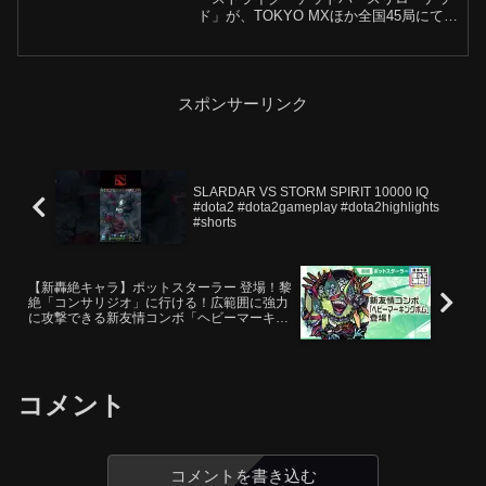
ド」が、TOKYO MXほか全国45局にて10
月21日(火) 23:00～放送開始。※地域によ
って放送日・放送時間が異なります。各
配信プラットフォームでの配信も決定！
📺...
スポンサーリンク
SLARDAR VS STORM SPIRIT 10000 IQ
#dota2 #dota2gameplay #dota2highlights
#shorts
【新轟絶キャラ】ポットスターラー 登場！黎
絶「コンサリジオ」に行ける！広範囲に強力
に攻撃できる新友情コンボ「ヘビーマーキン
グボム」を所持！【新キャラ使ってみた｜モ
ンスト公式】
コメント
コメントを書き込む