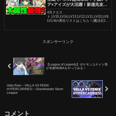
ア×アイズが大活躍！新億兆攻
略！【パズドラ】
4月クエス
ト,LV15,LV14,LV13,LV12,LV11,LV10,LV9,
LV1-8の再生リストはこちら！(魔法石120
個回収できます）サブチャンネルも登録
してください◆Twitterはこちら↓◆◆おす
すめ動画◆パズドラ最強リーダー...
スポンサーリンク
【League of Legends】ポケモンユナイト勢
が本家MOBAをやってみる！
Valla Rain – VALLA VS FENIX
HYPERCARRIES! – Grandmaster Storm
League
コメント