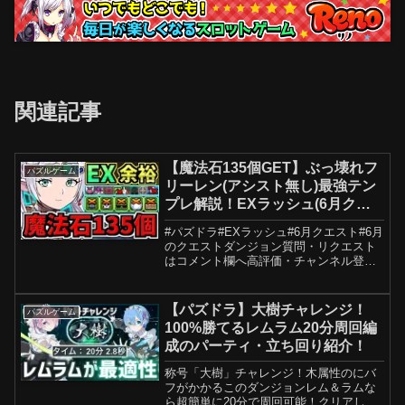
関連記事
【魔法石135個GET】ぶっ壊れフ
パズルゲーム
リーレン(アシスト無し)最強テン
プレ解説！EXラッシュ(6月クエ
スト)編成・代用・立ち回り解
#パズドラ#EXラッシュ#6月クエスト#6月
説！EXチャレンジ！6月のクエス
のクエストダンジョン質問・リクエスト
トダンジョン！【パズドラ】
はコメント欄へ高評価・チャンネル登録
よろしくお願いします！0:00 高評価よろ
しくです！0:50 編成と代用の紹介3:18 プ
レイ動画立ち回り19:00 詳しい...
【パズドラ】大樹チャレンジ！
パズルゲーム
100%勝てるレムラム20分周回編
成のパーティ・立ち回り紹介！
称号「大樹」チャレンジ！木属性のにバ
フがかかるこのダンジョンレム＆ラムな
ら超簡単に20分で周回可能！クリアして