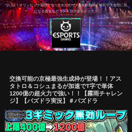
ついに！オリンピック競技となったeスポーツの最新動画！種目や大会別に気
になる賞金などランキングをチェック！
交換可能の京極最強生成枠が登場！！アス
タトロ＆コシュまるが加速でT字で単体
1200億の超火力で強い！！【霧雨チャレン
ジ】【パズドラ実況】＃パズドラ
パズルゲーム