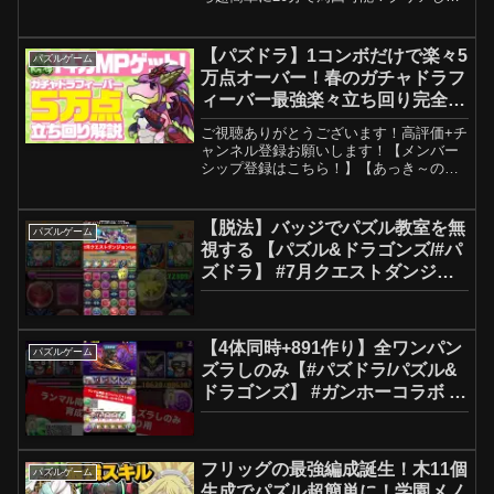
称号大樹をGETしておこう！（BGM）森
の奥での約束【X】【メンバーシップ】
youtube.com/@PUZZ_NAKA/joi...
【パズドラ】1コンボだけで楽々5
パズルゲーム
万点オーバー！春のガチャドラフ
ィーバー最強楽々立ち回り完全解
説！！
ご視聴ありがとうございます！高評価+チ
ャンネル登録お願いします！【メンバー
シップ登録はこちら！】【あっき～の
Twitterアカウント】#あっきー#パズドラ
【脱法】バッジでパズル教室を無
パズルゲーム
視する 【パズル&ドラゴンズ/#パ
ズドラ】 #7月クエストダンジョ
ン #バレンタインノア #shorts
【4体同時+891作り】全ワンパン
パズルゲーム
ズラしのみ【#パズドラ/パズル&
ドラゴンズ】 #ガンホーコラボ #
銀時 #ランマル降臨
フリッグの最強編成誕生！木11個
パズルゲーム
生成でパズル超簡単に！学園メノ