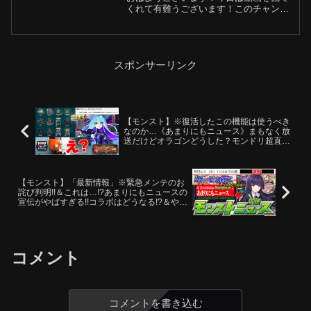
くれて有難うございます！このチャンネ
ルの動画の編集は『どんぶり』と『しも
ひげ』が担当しております。特にエンデ
ィングに関しては彼の謎ワールドが展開
されています。■Twi...
スポンサーリンク
【モンスト】※復活したこの機能は使うべき
なのか…《あまりにもニュース》まもなく放
送だけどオラゴンどうした？モンドリ超直前
のVer.316アップデートまとめ！
【モンスト】「最新情報」※緊急メンテのお
詫び判明!!＆これは…!?あまりにもニュースの
宣伝がやばすぎる!!コラボはどうなる!?＆やは
りあれがサービス終了!!本日のモンストニュ
ース予想
コメント
コメントを書き込む