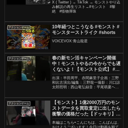
X ( Twitter ) → TikTok → モンストやり込
み解説の再生リスト→#モンスト #黎
絶 #怪物彈珠
10年経つとこうなる #モンスト #
アクションゲーム
モンスターストライク #shorts
VOICEVOX:青山龍星
春の新モン活キャンペーン開催
アクションゲーム
中！モンストやるの今からでも遅
くないよ！【モンスト公式】 #モ
ンスト #春の新モン活キャンペー
出演：半田周平、赤間麻里子企画：三野
ン #こねこフィルム
和比古演出/編集：三野龍一撮影：川口諒
太郎照明：西山竜弘録音：平尾萌夏ヘア
メイク：塩澤優花プロデュース：こねこ
フィルム/CONECO FILM春の新モン活キ
ャンペーン開催中！モンストやるの今か
【モンスト】1億2000万円のモン
アクションゲーム
らでも遅くな...
ストデータを買取査定に出したら
衝撃の価格だった【ドッキリ】
#shorts
本編はこちら⇨こんにちは、こんばんは、
おはようございます！今日は動画を観て