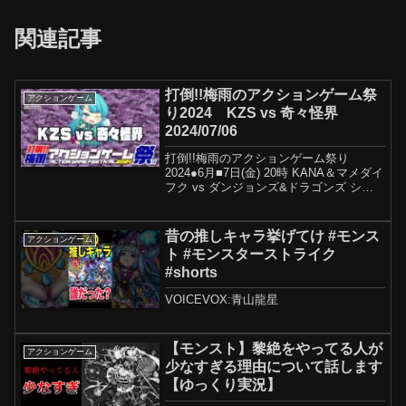
関連記事
打倒!!梅雨のアクションゲーム祭
アクションゲーム
り2024 KZS vs 奇々怪界
2024/07/06
打倒!!梅雨のアクションゲーム祭り
2024●6月■7日(金) 20時 KANA＆マメダイ
フク vs ダンジョンズ&ドラゴンズ シャ
ドーオーバーミスタラ 2人プレイ■8日(土)
19時 ダンナ vs マイケルジャクソンズム
ーンウォーカー■10...
昔の推しキャラ挙げてけ #モンス
アクションゲーム
ト #モンスターストライク
#shorts
VOICEVOX:青山龍星
【モンスト】黎絶をやってる人が
アクションゲーム
少なすぎる理由について話します
【ゆっくり実況】