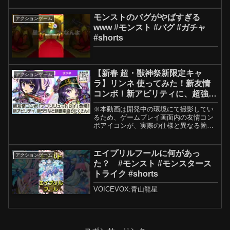
------------------------------...
モンストのバグがやばすぎる
アクションゲーム
www #モンスト #バグ #ガチャ
#shorts
【新春 超・獣神祭新限定キャ
アクションゲーム
ラ】リンネ 使ってみた！新友情
コンボ！新アビリティに、超強力
な新SS！新要素盛りだくさん！
※本動画は開発中の環境にて撮影してい
ショットスキルとアシストスキル
るため、ゲームプレイ画面内の友情コン
にも注目！【新キャラ使ってみた
ボアイコンが、実際の仕様と異なる箇所
がございます。また、ストライクショッ
｜モンスト公式】
ト発動時の一部ボイスにつきましても、
実際のものと異なる内容となっておりま
エイプリルフールに何があっ
アクションゲーム
す。あらかじめご了承くだ...
た？ #モンスト #モンスタース
トライク #shorts
VOICEVOX:青山龍星