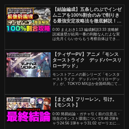
【結論編成】五条しのぶでインゼ
アクションゲーム
ムニアを100%割合のみで削りき
る最強安定攻略法を徹底解説！！
【モンスト】【破界の星墓】【星
0:00 まえおき1:13 編成解説3:33 攻略解
墓EX】
説減速壁が結局一番の利敵なんだよな実
は先月くらいからもう考察自体はできて
たんですが、なかなかインゼムニアが出
なくて遅くなってしまいました。ナルト
マジでありがとう！！
【ティザーPV】アニメ「モンス
アクションゲーム
ターストライク デッドバースリ
ローデッド」
モンストアニメの新シリーズ「モンスタ
ーストライク デッドバースリローデッ
ド」が、TOKYO MXほか全国45局にて10
月21日(火) 23:00～放送開始。※地域によ
って放送日・放送時間が異なります。各
配信プラットフォームでの配信も決定！
【まとめ】フリーレン。引け。
アクションゲーム
📺...
【モンスト】
0:00 簡易結論・ガチャ引く前の注意点・
現在のモンスト環境について8:48 2弾キ
ャラ24:56 1弾キャラ31:02 ゼーリエにつ
いて32:34 まとめ・撤退ラインについて--