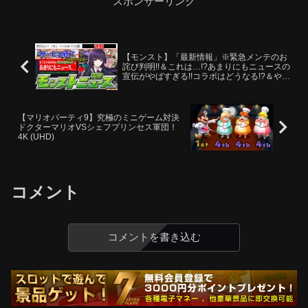
スポンサーリンク
【モンスト】「最新情報」※緊急メンテのお
詫び判明!!＆これは…!?あまりにもニュースの
宣伝がやばすぎる!!コラボはどうなる!?＆やは
りあれがサービス終了!!本日のモンストニュ
ース予想
【マリオパーティ9】究極のミニゲーム対決
ドクターマリオVSシェフプリンセス軍団！
4K (UHD)
コメント
コメントを書き込む