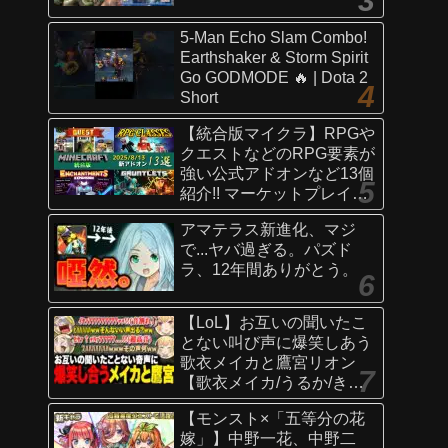
5-Man Echo Slam Combo!
Earthshaker & Storm Spirit
Go GODMODE 🔥 | Dota 2
Short
【統合版マイクラ】RPGや
クエストなどのRPG要素が
強い公式アドオンなど13個
紹介!! マーケットプレイス
情報
アマテラス新進化、マジ
【Switch/Win10/PE/PS/Xb
で...ヤバ過ぎる。パズド
ox】
ラ、12年間ありがとう。
【LoL】お互いの聞いたこ
とない叫び声に爆笑しあう
歌衣メイカと鷹宮リオン
【歌衣メイカ/うるか/きな
こ/ありさか/鷹宮リオン】
【モンスト×「五等分の花
嫁」】中野一花、中野二