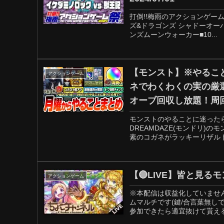
打倒!!梅雨のアクションゲーム祭り
ズ&ドラゴンズ シャドーオーバー
ンズムーンウォーカー■10...
【モンスト】※やるこ
アクションゲーム
ネでわくわくの実の厳
オーブ回収し放題！周
ー
モンストのやることに迷ったら見
DREAMDAZE(モンドリ
素のコガネがラッキーリザルト
【🔴LIVE】皆と見る
アクションゲーム
※本配信は収益化していませ
ムマルチです(鍵/合言葉無し
参加できたら適宜抜けて貰える