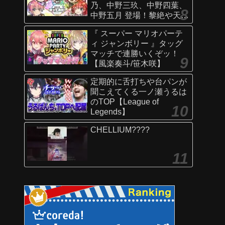
乃、中野三玖、中野四葉、
中野五月 登場！黎絶や天魔
の孤城〜空中庭園〜などで
『 スーパー マリオパーテ
活躍！オリジナルSSにも注
ィ ジャンボリー 』タッグ
目！【新キャラ使ってみた
マッチで連勝いくぞッ！
｜モンスト公式】
【風楽奏斗/笹木咲】
定期的に舌打ちや台パンが
聞こえてくる一ノ瀬うるは
のTOP【League of
Legends】
CHELLIUM????