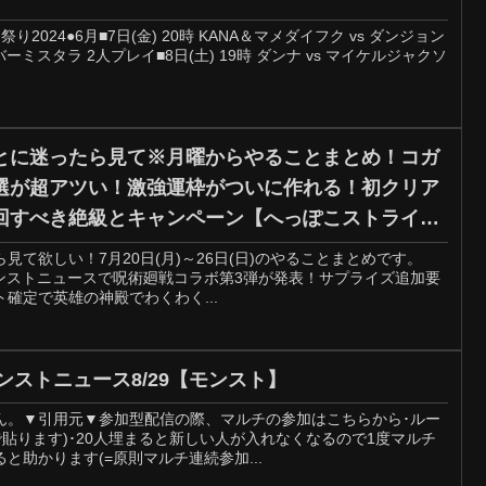
2024●6月■7日(金) 20時 KANA＆マメダイフク vs ダンジョン
ミスタラ 2人プレイ■8日(土) 19時 ダンナ vs マイケルジャクソ
とに迷ったら見て※月曜からやることまとめ！コガ
選が超アツい！激強運枠がついに作れる！初クリア
回すべき絶級とキャンペーン【へっぽこストライカ
て欲しい！7月20日(月)～26日(日)のやることまとめです。
)のモンストニュースで呪術廻戦コラボ第3弾が発表！サプライズ追加要
確定で英雄の神殿でわくわく...
モンストニュース8/29【モンスト】
ん。▼引用元▼参加型配信の際、マルチの参加はこちらから･ルー
で貼ります)･20人埋まると新しい人が入れなくなるので1度マルチ
と助かります(=原則マルチ連続参加...