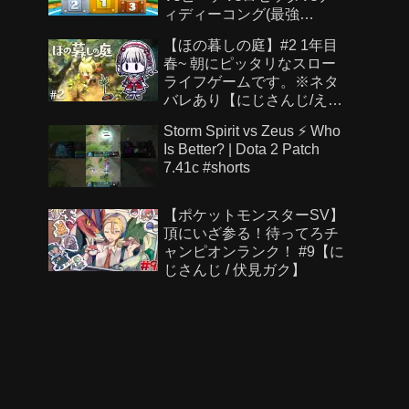
ィディーコング(最強
CPU「たつじん」)
【ほの暮しの庭】#2 1年目
春~ 朝にピッタリなスロー
ライフゲームです。※ネタ
バレあり【にじさんじ/え
る】
Storm Spirit vs Zeus ⚡ Who
Is Better? | Dota 2 Patch
7.41c #shorts
【ポケットモンスターSV】
頂にいざ参る！待ってろチ
ャンピオンランク！ #9【に
じさんじ / 伏見ガク】