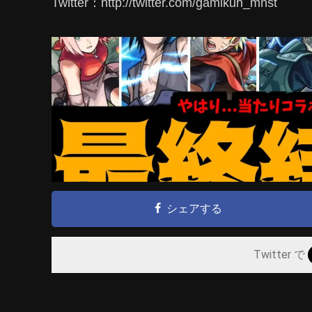
Twitter：http://twitter.com/gamikun_mnst
シェアする
Twitter で