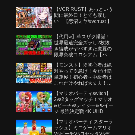
【VCR RUST】あっという
間に最終日！とても寂し
い 【恋沼ミヤ/#vcrrust 】
【代用∞】草スザク爆誕！
世界最速完全ズラし2枚抜
き編成がヤバすぎた魔夏の
限界突破コロシアム【パズ
ドラ】
【モンスト】※初心者は絶
対やって※急げ！今だけ簡
単運極！初心者～中級者は
これだけやれば大丈夫！作
らないと絶対後悔する超強
【マリオパーティswitch】
い運極を見逃すな！【モン
2vs2タッグマッチ！マリオ
スト夏休み2026】へっぽこ
&ピーチvsデイジー&ルイー
ストライカー
ジ 最強決定戦 4K UHD
【マリオパーティ スターラ
ッシュ】ミニゲームマリオ
VsピーチVsロゼッタVsデ