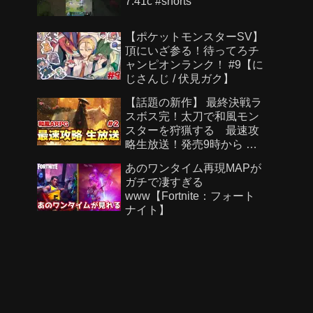
7.41c #shorts
【ポケットモンスターSV】
頂にいざ参る！待ってろチ
ャンピオンランク！ #9【に
じさんじ / 伏見ガク】
【話題の新作】 最終決戦ラ
スボス完！太刀で和風モン
スターを狩猟する 最速攻
略生放送！発売9時から ラ
スボスまで＃２【Beast of
あのワンタイム再現MAPが
Reincarnation】
ガチで凄すぎる
www【Fortnite：フォート
ナイト】