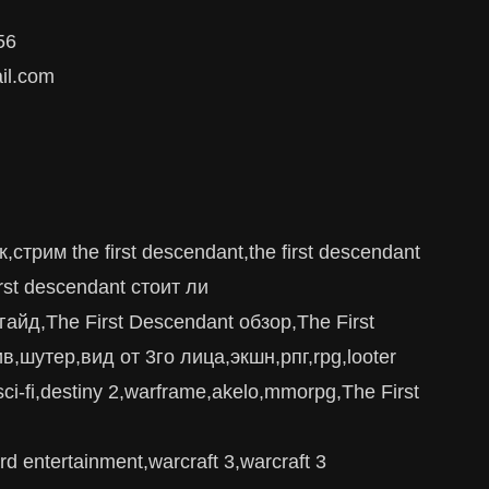
56
il.com
трим the first descendant,the first descendant
rst descendant стоит ли
 гайд,The First Descendant обзор,The First
в,шутер,вид от 3го лица,экшн,рпг,rpg,looter
i-fi,destiny 2,warframe,akelo,mmorpg,The First
ard entertainment,warcraft 3,warcraft 3