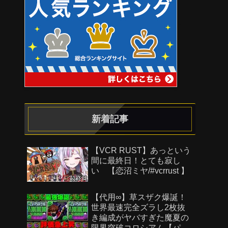
新着記事
【VCR RUST】あっという
間に最終日！とても寂し
い 【恋沼ミヤ/#vcrrust 】
【代用∞】草スザク爆誕！
世界最速完全ズラし2枚抜
き編成がヤバすぎた魔夏の
限界突破コロシアム【パズ