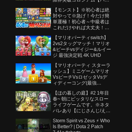
ドラ】
【モンスト】※初心者は絶
対やって※急げ！今だけ簡
単運極！初心者～中級者は
これだけやれば大丈夫！作
らないと絶対後悔する超強
【マリオパーティswitch】
い運極を見逃すな！【モン
2vs2タッグマッチ！マリオ
スト夏休み2026】へっぽこ
&ピーチvsデイジー&ルイー
ストライカー
ジ 最強決定戦 4K UHD
【マリオパーティ スターラ
ッシュ】ミニゲームマリオ
VsピーチVsロゼッタVsデ
ィディーコング(最強
CPU「たつじん」)
【ほの暮しの庭】#2 1年目
春~ 朝にピッタリなスロー
ライフゲームです。※ネタ
バレあり【にじさんじ/え
る】
Storm Spirit vs Zeus ⚡ Who
Is Better? | Dota 2 Patch