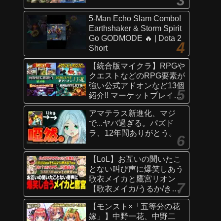
5-Man Echo Slam Combo!
Earthshaker & Storm Spirit
Go GODMODE 🔥 | Dota 2
Short
【統合版マイクラ】RPGや
クエストなどのRPG要素が
強い公式アドオンなど13個
紹介!! マーケットプレイス
情報
アマテラス新進化、マジ
【Switch/Win10/PE/PS/Xb
で...ヤバ過ぎる。パズド
ox】
ラ、12年間ありがとう。
【LoL】お互いの聞いたこ
とない叫び声に爆笑しあう
歌衣メイカと鷹宮リオン
【歌衣メイカ/うるか/きな
こ/ありさか/鷹宮リオン】
【モンスト×「五等分の花
嫁」】中野一花、中野二