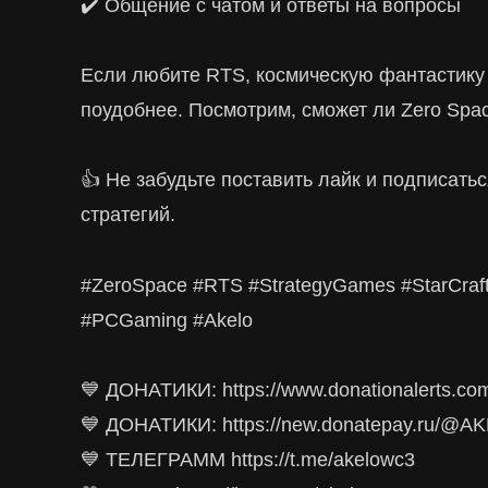
✔️ Общение с чатом и ответы на вопросы
Если любите RTS, космическую фантастику
поудобнее. Посмотрим, сможет ли Zero Spac
👍 Не забудьте поставить лайк и подписать
стратегий.
#ZeroSpace #RTS #StrategyGames #StarCraf
#PCGaming #Akelo
💙 ДОНАТИКИ: https://www.donationalerts.com/
💙 ДОНАТИКИ: https://new.donatepay.ru/@
💙 ТЕЛЕГРАММ https://t.me/akelowc3