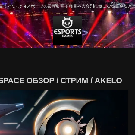
競技となったeスポーツの最新動画！種目や大会別に気になる賞金など
SPACE ОБЗОР / СТРИМ / AKELO