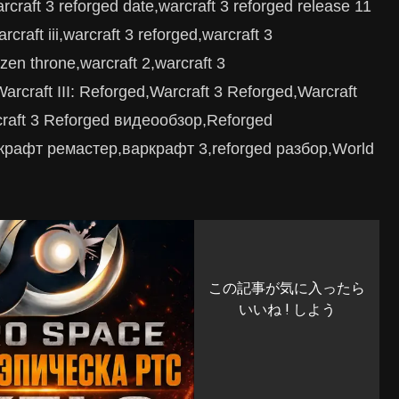
arcraft 3 reforged date,warcraft 3 reforged release 11
rcraft iii,warcraft 3 reforged,warcraft 3
ozen throne,warcraft 2,warcraft 3
craft III: Reforged,Warcraft 3 Reforged,Warcraft
craft 3 Reforged видеообзор,Reforged
рафт ремастер,варкрафт 3,reforged разбор,World
この記事が気に入ったら
いいね ! しよう