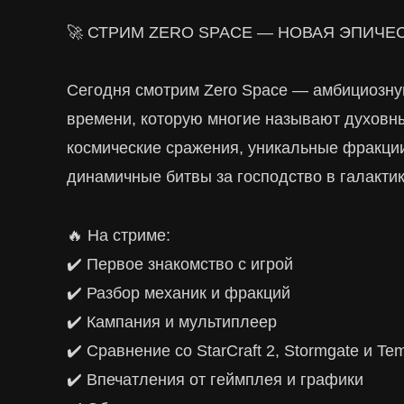
🚀 СТРИМ ZERO SPACE — НОВАЯ ЭПИЧЕ
Сегодня смотрим Zero Space — амбициозну
времени, которую многие называют духовны
космические сражения, уникальные фракции
динамичные битвы за господство в галактик
🔥 На стриме:
✔️ Первое знакомство с игрой
✔️ Разбор механик и фракций
✔️ Кампания и мультиплеер
✔️ Сравнение со StarCraft 2, Stormgate и Tem
✔️ Впечатления от геймплея и графики