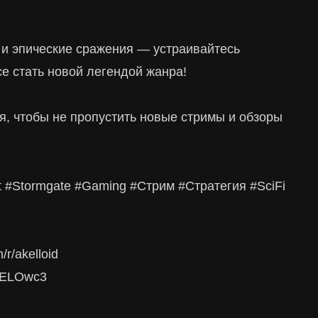
 и эпические сражения — устраивайтесь
e стать новой легендой жанра!
ся, чтобы не пропустить новые стримы и обзоры
t #Stormgate #Gaming #Стрим #Стратегия #SciFi
r/akelloid
AKELOwc3