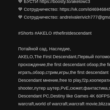
💙 БУСТИ https://boosty.to/akelowc3
💙 Сотрудничество: https://vk.com/id4694684
💙 Сотрудничество: andreivalerivich777@gma
#Shorts #AKELO #thefirstdescendant
Потайной сад, Наследие,
AKELO,The First Descendant,Первый потомок,с
прохождение,the first descendant обзор,the fi
играть,обзор,стрим,игры,the first descendant
Descendant мнение,free to play,f2p,кооперати
shooter,лутер шутер,PvE,сюжет,фантастика,sc
Descendant PC,Destiny like Games 4K 60FPS
warcraft,world of warcraft,warcraft movie,blizz