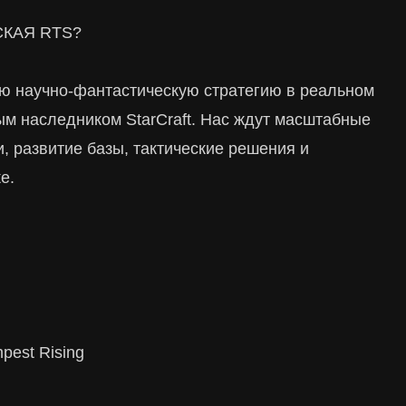
СКАЯ RTS?
ю научно-фантастическую стратегию в реальном
м наследником StarCraft. Нас ждут масштабные
, развитие базы, тактические решения и
е.
pest Rising