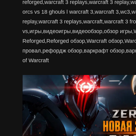
reforged,warcraft 3 replays,warcraft 3 replay,w
orcs vs 18 ghouls l warcraft 3,warcraft 3,wc3,wa
replay,warcraft 3 replays,warcraft,warcraft 3 fr
vs,игры,видеоигры,видеообзор,обзор игры,War
Reforged,Reforged обзор,Warcraft обзор,War
провал,рефордж обзор,варкрафт обзор,варк
of Warcraft