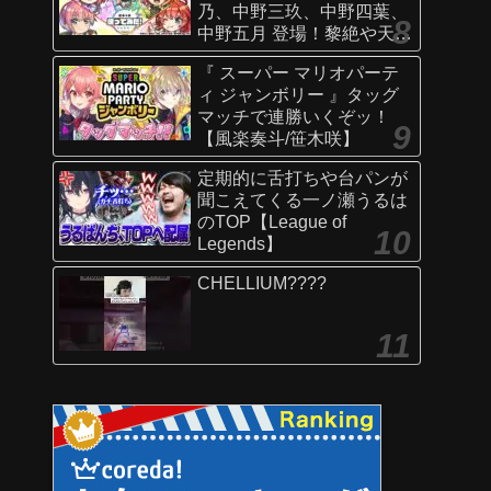
乃、中野三玖、中野四葉、
中野五月 登場！黎絶や天魔
の孤城〜空中庭園〜などで
『 スーパー マリオパーテ
活躍！オリジナルSSにも注
ィ ジャンボリー 』タッグ
目！【新キャラ使ってみた
マッチで連勝いくぞッ！
｜モンスト公式】
【風楽奏斗/笹木咲】
定期的に舌打ちや台パンが
聞こえてくる一ノ瀬うるは
のTOP【League of
Legends】
CHELLIUM????