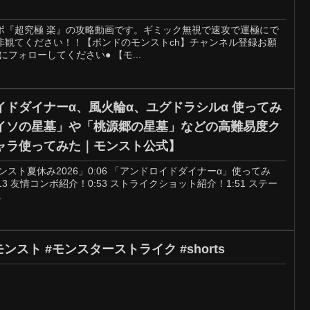
ボ『超究極 楽』の攻略動画です。ギミック無視で速攻で運極にで
非観てください！！【ボンドのモンストch】チャンネル登録お願
気軽にフォローしてください● 【モ...
ドダイナーα、風火輪α、ユグドラシルα 使ってみ
イソの星墓」や「桃源郷の星墓」などの高難易度ク
ャラ使ってみた｜モンスト公式】
モンスト夏休み2026」0:06​ 「アンドロイドダイナーα」使ってみ
:13 友情コンボ紹介！0:53 ストライクショット紹介！1:51 ステー
.
ンスト #モンスターストライク #shorts