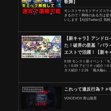
斬舞】
モンストサカモトデイズコラ
きるので！興味のある方は是
いします【X(旧Twitter)】
【新キャラ】アンドロイ
アクションゲーム
た！破界の星墓「パラ
エストで活躍！【新キ
0:00​ モンスト新イベント「
た！0:09 アビリティ紹介！0
タス紹介！2:26 「風火輪α」..
これって違反行為？ #モ
アクションゲーム
VOICEVOX:青山龍星