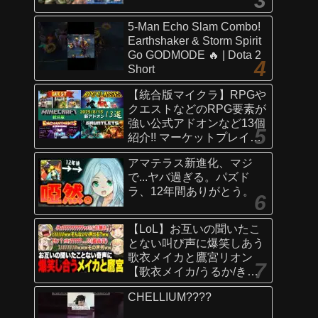
5-Man Echo Slam Combo!
Earthshaker & Storm Spirit
Go GODMODE 🔥 | Dota 2
Short
【統合版マイクラ】RPGや
クエストなどのRPG要素が
強い公式アドオンなど13個
紹介!! マーケットプレイス
情報
アマテラス新進化、マジ
【Switch/Win10/PE/PS/Xb
で...ヤバ過ぎる。パズド
ox】
ラ、12年間ありがとう。
【LoL】お互いの聞いたこ
とない叫び声に爆笑しあう
歌衣メイカと鷹宮リオン
【歌衣メイカ/うるか/きな
こ/ありさか/鷹宮リオン】
CHELLIUM????