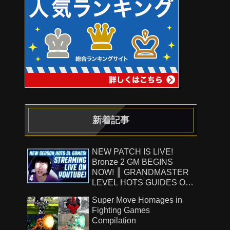
新着記事
NEW PATCH IS LIVE!
Bronze 2 GM BEGINS
NOW! ║ GRANDMASTER
LEVEL HOTS GUIDES ON
!Patreon ║ 8.7.26
Super Move Homages in
Fighting Games
Compilation