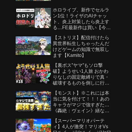
ホロライブ、新作でセルラ
ン1位！ライザのAIチャッ
ト、炎上対策したら炎上す
る…FE最新作は買い【今週
のゲームニュース】
【ストリヌ】配信付けたら
異世界転生しちゃったんだ
けどゲームの知識で無双し
ます【Kamito】
【裏ボス”ヤマ”もソロ撃
破】ようせい1人旅 おかわ
りなしの固定敵縛りで真・
破壊するものを倒しに行く
part18【ロマサガ3リマスタ
【モンスト】※これには本
ー】
当に気を付けて！！！あの
キャラがマジで強すぎた…
《轟絶：ヴェイン》繕なる
虚栄 攻略
【スーパーマリオパーテ
ィ】4人が激突！マリオVs