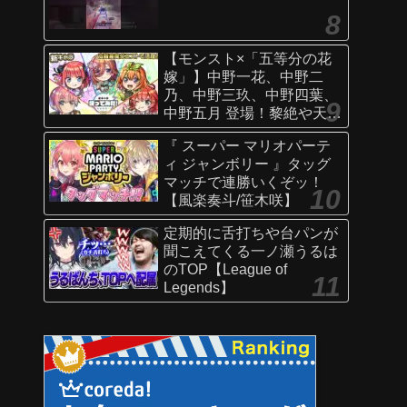
【モンスト×「五等分の花
嫁」】中野一花、中野二
乃、中野三玖、中野四葉、
中野五月 登場！黎絶や天魔
の孤城〜空中庭園〜などで
『 スーパー マリオパーテ
活躍！オリジナルSSにも注
ィ ジャンボリー 』タッグ
目！【新キャラ使ってみた
マッチで連勝いくぞッ！
｜モンスト公式】
【風楽奏斗/笹木咲】
定期的に舌打ちや台パンが
聞こえてくる一ノ瀬うるは
のTOP【League of
Legends】