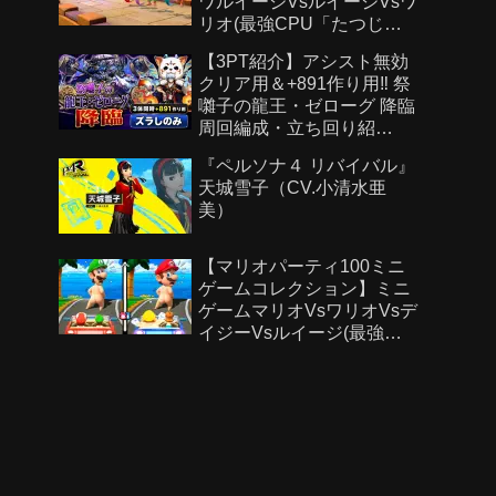
ワルイージVsルイージVsワ
リオ(最強CPU「たつじ
ん」)
【3PT紹介】アシスト無効
クリア用＆+891作り用‼️ 祭
囃子の龍王・ゼローグ 降臨
周回編成・立ち回り紹
介！！【#パズドラ/パズル&
『ペルソナ４ リバイバル』
ドラゴンズ】
天城雪子（CV.小清水亜
美）
【マリオパーティ100ミニ
ゲームコレクション】ミニ
ゲームマリオVsワリオVsデ
イジーVsルイージ(最強
CPU「たつじん」)