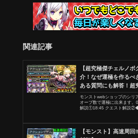
関連記事
【超究極傑チェルノボ
アクションゲーム
介！なぜ運極を作るべ
ある質問にも解答！超
モンストwebショップのシリ
オーブ数で運極に出来ます。0:0
解説①18:45 クエスト解説②
【モンスト】高速周回‼
アクションゲーム