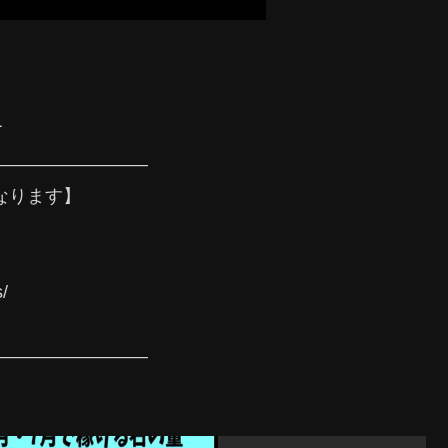
て
—————————
なります】
s/
—————————