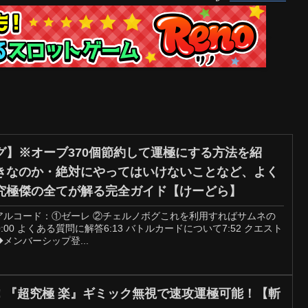
グ】※オーブ370個節約して運極にする方法を紹
きなのか・絶対にやってはいけないことなど、よく
究極傑の全てが解る完全ガイド【けーどら】
アルコード：①ゼーレ ②チェルノボグこれを利用すればサムネの
0 よくある質問に解答6:13 バトルカードについて7:52 クエスト
◆メンバーシップ登...
︎ 『超究極 楽』ギミック無視で速攻運極可能！【斬