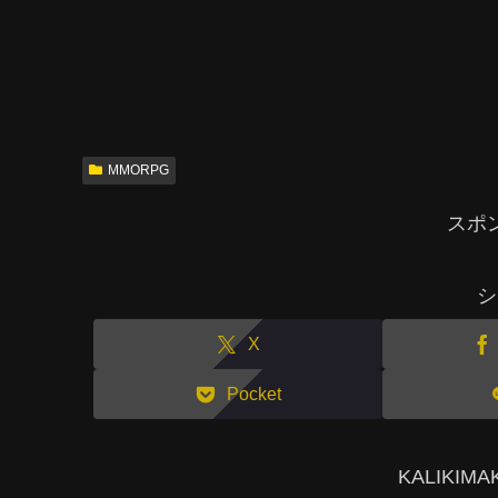
MMORPG
スポ
シ
X
Pocket
KALIKI