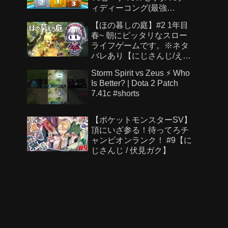
ィディーコング(最強
CPU「たつじん」)
【ほの暮しの庭】#2 1年目
春~ 朝にピッタリなスロー
ライフゲームです。※ネタ
バレあり【にじさんじ/え
る】
Storm Spirit vs Zeus ⚡ Who
Is Better? | Dota 2 Patch
7.41c #shorts
【ポケットモンスターSV】
頂にいざ参る！待ってろチ
ャンピオンランク！ #9【に
じさんじ / 伏見ガク】