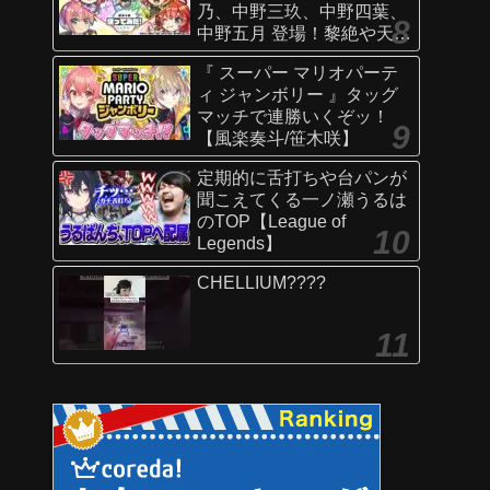
乃、中野三玖、中野四葉、
中野五月 登場！黎絶や天魔
の孤城〜空中庭園〜などで
『 スーパー マリオパーテ
活躍！オリジナルSSにも注
ィ ジャンボリー 』タッグ
目！【新キャラ使ってみた
マッチで連勝いくぞッ！
｜モンスト公式】
【風楽奏斗/笹木咲】
定期的に舌打ちや台パンが
聞こえてくる一ノ瀬うるは
のTOP【League of
Legends】
CHELLIUM????