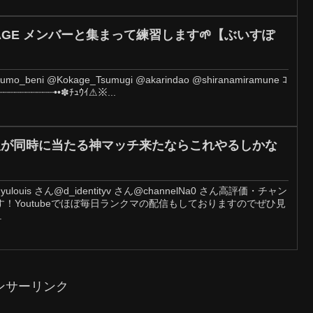
3 RAGE メンバーと集まって練習します🌱【ぶいすぽ
kumo_beni @Kokage_Tsumugi @akarindao @shiranamiramune ｺ
┈┈┈┈┈┈┈┈┈┈••✽ﾁｭｳｲ⚠※...
人が同時に当たる神マッチ来たならこれやるしかな
uis さん@d_identityv さん@channelNa0 さん高評価・チャン
！Youtubeでほぼ毎日ランクマの配信もしておりますのでぜひ見
.
ンサーリンク