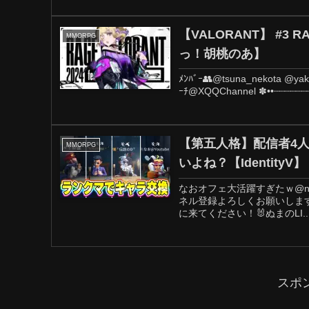
【VALORANT】 #
MMORPG
っ！胡桃のあ】
ﾒﾝﾊﾞｰ👥@tsuna_nekota @ya
ｰﾁ@XQQChannel ✽••┈┈┈┈┈┈
【第五人格】配信者4
MMORPG
いよね？【IdentityV】
なおオフェ大活躍すぎたｗ@nyulo
ネル登録よろしくお願いします
に来てください！🐰ぬまのLI..
スポ