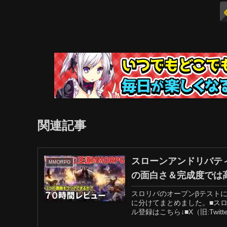
関連記事
スローンアンドリバティ
MMORPG
の面白さ＆完成度では
スロリバのオープンβテスト
に分けてまとめました。■スロリ
ル登録はこちら↓■X（旧:Twitt