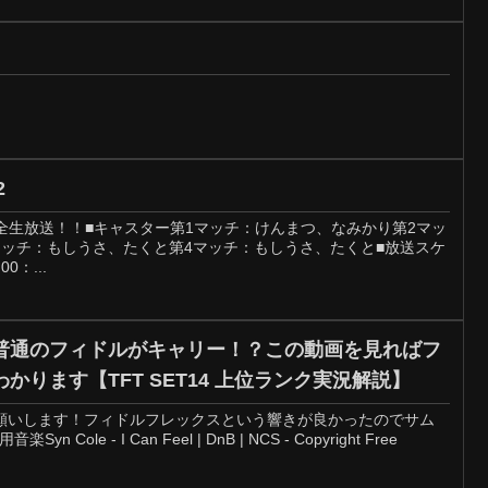
2
2 を完全生放送！！■キャスター第1マッチ：けんまつ、なみかり第2マッ
マッチ：もしうさ、たくと第4マッチ：もしうさ、たくと■放送スケ
​​：...
普通のフィドルがキャリー！？この動画を見ればフ
レックス構成の強みがわかります【TFT SET14 上位ランク実況解説】
願いします！フィドルフレックスという響きが良かったのでサム
ole - I Can Feel | DnB | NCS - Copyright Free