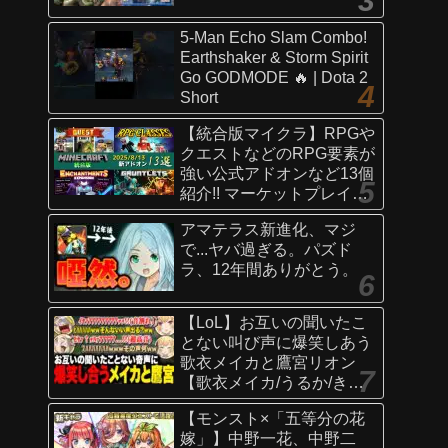
5-Man Echo Slam Combo!
Earthshaker & Storm Spirit
Go GODMODE 🔥 | Dota 2
Short
【統合版マイクラ】RPGや
クエストなどのRPG要素が
強い公式アドオンなど13個
紹介!! マーケットプレイス
情報
アマテラス新進化、マジ
【Switch/Win10/PE/PS/Xb
で...ヤバ過ぎる。パズド
ox】
ラ、12年間ありがとう。
【LoL】お互いの聞いたこ
とない叫び声に爆笑しあう
歌衣メイカと鷹宮リオン
【歌衣メイカ/うるか/きな
こ/ありさか/鷹宮リオン】
【モンスト×「五等分の花
嫁」】中野一花、中野二