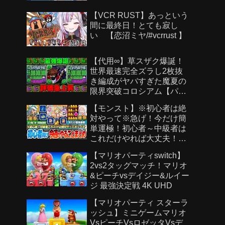
【VCR RUST】あっという
間に最終日！とても寂し
い 【恋沼ミヤ/#vcrrust 】
【代用∞】草スザク爆誕！
世界最速完全ズラし2枚抜
き編成がヤバすぎた魔夏の
限界突破コロシアム【パズ
ドラ】
【モンスト】※初心者は絶
対やって※急げ！今だけ簡
単運極！初心者～中級者は
これだけやれば大丈夫！作
らないと絶対後悔する超強
【マリオパーティswitch】
い運極を見逃すな！【モン
2vs2タッグマッチ！マリオ
スト夏休み2026】へっぽこ
&ピーチvsデイジー&ルイー
ストライカー
ジ 最強決定戦 4K UHD
【マリオパーティ スターラ
ッシュ】ミニゲームマリオ
VsピーチVsロゼッタVsデ