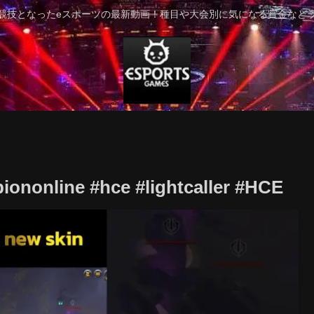
競技となったeスポーツの最新動画！種目や大会別に気になる賞金など
online #hce #lightcaller #HCE