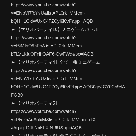
https://www.youtube.com/watch?
v=ENbVI7fbYyU&list=PL0rk_MMcm-
bQHH1CidWUxC4TZCyi8l0vF&pp=iAQB
➤ 【マリオパーティ10】ミニゲームバトル:
https://www.youtube.com/watch?
v=f6iMtaO9nPs&list=PL0rk_MMcm-
bTLVLKIuQFnihQAF6-OwFWg&pp=iAQB
➤ 【マリオパーティ4】全て一番ミニゲーム:
https://www.youtube.com/watch?
v=ENbVI7fbYyU&list=PL0rk_MMcm-
bQHH1CidWUxC4TZCyi8l0vF&pp=iAQB0gcJCY0Ca94A
FGB0
➤ 【マリオパーティ5】:
https://www.youtube.com/watch?
v=PRP5AuAolxM&list=PL0rk_MMcm-bTX-
aAgag_D4hNnKLXIN-6U&pp=iAQB
➤ 【マリオパーティ6】全てベストミニゲーム: