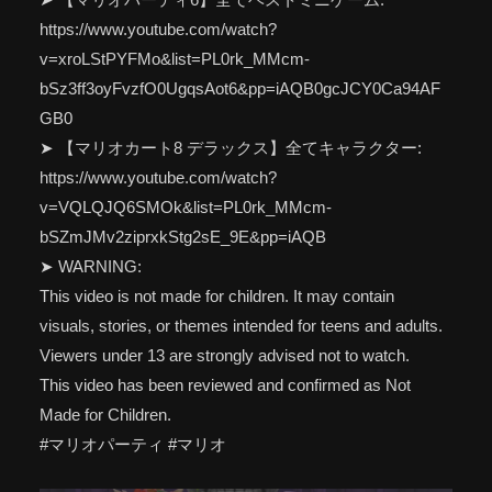
https://www.youtube.com/watch?
v=xroLStPYFMo&list=PL0rk_MMcm-
bSz3ff3oyFvzfO0UgqsAot6&pp=iAQB0gcJCY0Ca94AF
GB0
➤ 【マリオカート8 デラックス】全てキャラクター:
https://www.youtube.com/watch?
v=VQLQJQ6SMOk&list=PL0rk_MMcm-
bSZmJMv2ziprxkStg2sE_9E&pp=iAQB
➤ WARNING:
This video is not made for children. It may contain
visuals, stories, or themes intended for teens and adults.
Viewers under 13 are strongly advised not to watch.
This video has been reviewed and confirmed as Not
Made for Children.
#マリオパーティ #マリオ