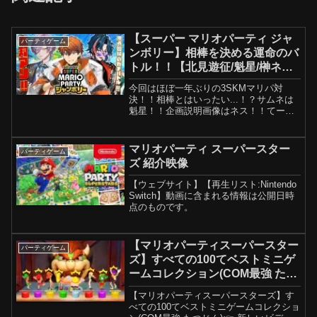
【スーパー マリオパーティ ジャ
パーティゲーム
ンボリー】相棒を決める運命のバ
トル！！【北見遊征/魁星/榊ネス
にじさんじ】
今回はほぼ一年ぶりの3SKMマリパ対
決！！相棒とはいったい...！？サムネは
魁星！！企画説明画像はネス！！てーん
きゅ！！@Kaisei_nijisanji @SakakiNess
======================スーパー
マリオ...
マリオパーティ スーパースター
パーティゲーム
ズ 紹介映像
【ウェブサイト】【再生リスト:Nintendo
Switch】動画に含まれる情報は公開日時
点のものです。
【マリオパーティスーパースター
パーティゲーム
ズ】すべての100てベストミニゲ
ームコレクション(COM最強 たつ
じん)
【マリオパーティスーパースターズ】す
べての100てベストミニゲームコレクショ