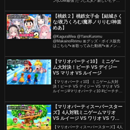
ン(COM最強 たつじん)👉 新しいビデオ
のために私のチャンネルを購読する:
✔【スーパーマリオパーティミニゲー
ム】: ✔【マリオパーティ100ミニゲーム
【桃鉄２】桃鉄女子会【結城さく
パーティゲーム
コレクショ...
な/夜乃くろむ/魔界ノりりむ/神楽
めあ】
@KaguraMea @YanoKuromu
@MakainoRirimu 🎀グッズ・ボイス販売
はこちら🐾🎀歌ってみた動画🐾🎀メンバ
ーシップはこちらから🐾˚⊹⁺‧
┈┈┈┈┈┈┈┈┈┈┈‧⁺ ⊹˚.Twitter /
FANBOX / ˚⊹⁺...
【マリオパーティ10】 ミニゲー
パーティゲーム
ム大対決！ピーチ VS デイジー
VS マリオ VS ルイージ
【マリオパーティ10】 ミニゲーム大対
決！ピーチ VS デイジー VS マリオ VS
ルイージ#マリオパーティ10 #ピーチチャ
ンネル Mario Switch へようこそ！このチ
ャンネルでは【マリオパーティシリー
ズ】の全ミニゲームや神プレ...
【マリオパーティスーパースター
パーティゲーム
ズ】4人対戦ミニゲームマリオ
VS ルイージ VS ワリオ VS ワル
イージ【最強CPUたつじん】
【マリオパーティスーパースターズ】4人