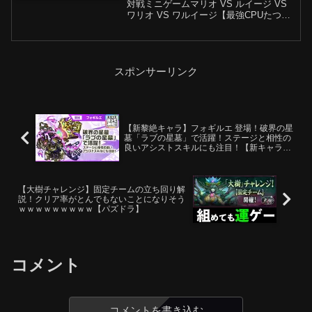
対戦ミニゲームマリオ VS ルイージ VS
ワリオ VS ワルイージ【最強CPUたつじ
ん】➤ チャンネル登録、いいね、シェア
してチャンネルを手伝ってください、あ
りがとう！ ➤ 詳細を購読: ➤スーパー ...
スポンサーリンク
【新黎絶キャラ】フォギルエ 登場！破界の星
墓「ラブの星墓」で活躍！ステージと相性の
良いアシストスキルにも注目！【新キャラ使
ってみた｜モンスト公式】
【大樹チャレンジ】固定チームの立ち回り解
説！クリア率がとんでもないことになりそう
ｗｗｗｗｗｗｗｗｗ【パズドラ】
コメント
コメントを書き込む