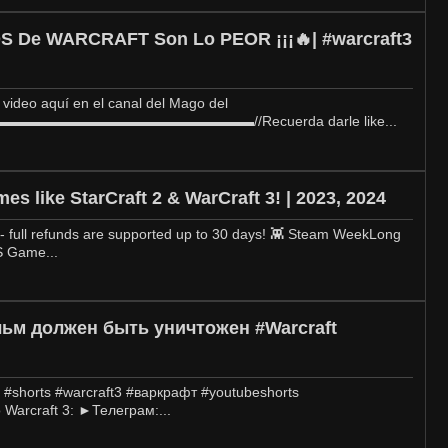
S De WARCRAFT Son Lo PEOR ¡¡¡🔥| #warcraft3
video aquí en el canal del Mago del
▬▬▬▬▬▬▬▬▬▬▬▬▬▬▬▬▬//Recuerda darle like...
 like StarCraft 2 & WarCraft 3! | 2023, 2024
 full refunds are supported up to 30 days! 👾 Steam WeekLong
S Game...
ьм должен быть уничтожен #Warcraft
 #shorts #warcraft3 #варкрафт #youtubeshorts
Warcraft 3: ►Телеграм:...