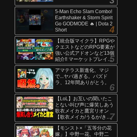
5-Man Echo Slam Combo!
Earthshaker & Storm Spirit
Go GODMODE 🔥 | Dota 2
Short
【統合版マイクラ】RPGや
クエストなどのRPG要素が
強い公式アドオンなど13個
紹介!! マーケットプレイス
情報
アマテラス新進化、マジ
【Switch/Win10/PE/PS/Xb
で...ヤバ過ぎる。パズド
ox】
ラ、12年間ありがとう。
【LoL】お互いの聞いたこ
とない叫び声に爆笑しあう
歌衣メイカと鷹宮リオン
【歌衣メイカ/うるか/きな
こ/ありさか/鷹宮リオン】
【モンスト×「五等分の花
嫁」】中野一花、中野二