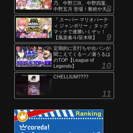
乃、中野三玖、中野四葉、
中野五月 登場！黎絶や天魔
の孤城〜空中庭園〜などで
『 スーパー マリオパーテ
活躍！オリジナルSSにも注
ィ ジャンボリー 』タッグ
目！【新キャラ使ってみた
マッチで連勝いくぞッ！
｜モンスト公式】
【風楽奏斗/笹木咲】
定期的に舌打ちや台パンが
聞こえてくる一ノ瀬うるは
のTOP【League of
Legends】
CHELLIUM????