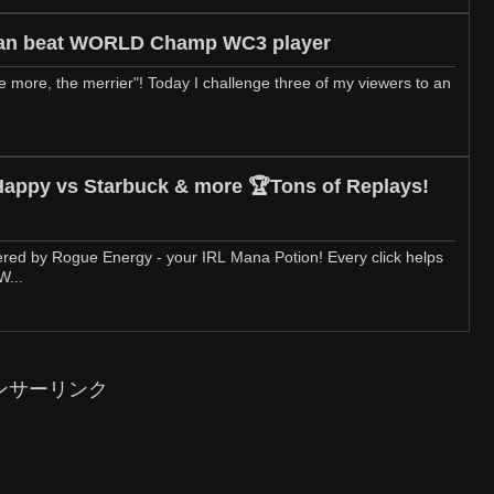
 can beat WORLD Champ WC3 player
"the more, the merrier"! Today I challenge three of my viewers to an
s Starbuck & more 🏆Tons of Replays!
red by Rogue Energy - your IRL Mana Potion! Every click helps
W...
ンサーリンク