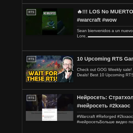
🔥!!! LOS No MUERTO
RTS
#warcraft #wow
Sean bienvenidos a un nuevo 
Lore,.▬▬▬▬▬▬▬▬▬▬▬▬
10 Upcoming RTS Games
RTS
Check out GOG Weekly sale! -
Deals! Best 10 Upcoming RT
Нейросеть: Стратхол
RTS
#нейросеть #2kxaoc
#Warcraft #Reforged #2kxaoc
#нейросетьБольше видео по 