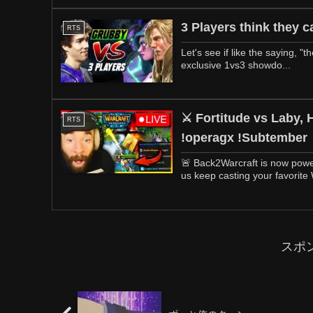
3 Players think they
RTS
Let's see if like the saying, 
exclusive 1vs3 showdo...
⚔️ Fortitude vs Laby, Happy v
RTS
!operagx !Subtember
🚨 Back2Warcraft is now powe
us keep casting your favorite 
スポ