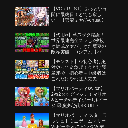
【VCR RUST】あっという
間に最終日！とても寂し
い 【恋沼ミヤ/#vcrrust 】
【代用∞】草スザク爆誕！
世界最速完全ズラし2枚抜
き編成がヤバすぎた魔夏の
限界突破コロシアム【パズ
ドラ】
【モンスト】※初心者は絶
対やって※急げ！今だけ簡
単運極！初心者～中級者は
これだけやれば大丈夫！作
らないと絶対後悔する超強
【マリオパーティswitch】
い運極を見逃すな！【モン
2vs2タッグマッチ！マリオ
スト夏休み2026】へっぽこ
&ピーチvsデイジー&ルイー
ストライカー
ジ 最強決定戦 4K UHD
【マリオパーティ スターラ
ッシュ】ミニゲームマリオ
VsピーチVsロゼッタVsデ