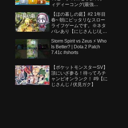
ィディーコング(最強
CPU「たつじん」)
【ほの暮しの庭】#2 1年目
春~ 朝にピッタリなスロー
ライフゲームです。※ネタ
バレあり【にじさんじ/え
る】
Storm Spirit vs Zeus ⚡ Who
Is Better? | Dota 2 Patch
7.41c #shorts
【ポケットモンスターSV】
頂にいざ参る！待ってろチ
ャンピオンランク！ #9【に
じさんじ / 伏見ガク】