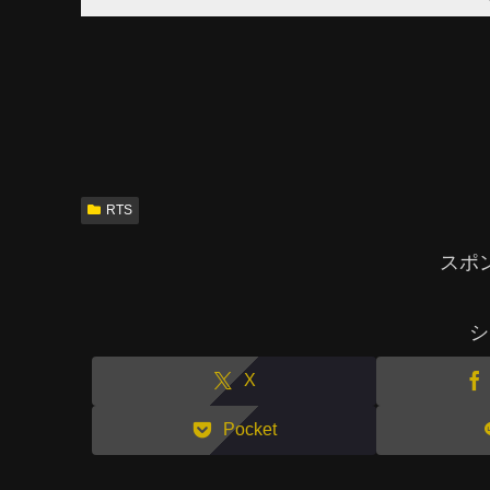
RTS
スポ
シ
X
Pocket