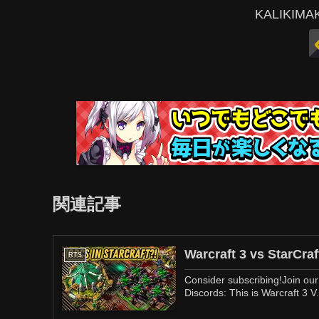
KALIKI
関連記事
Warcraft 3 vs StarCraf
RTS
Consider subscribing!Join ou
Discords: This is Warcraft 3 V.