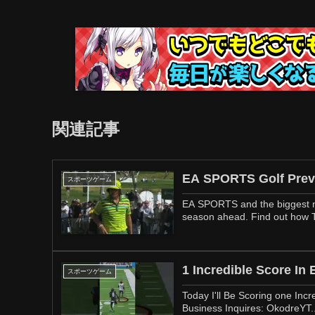
関連記事
EA SPORTS Golf Previ
スポーツゲーム
EA SPORTS and the biggest n
season ahead. Find out how Ti
1 Incredible Score In 
スポーツゲーム
Today I'll Be Scoring one Incr
Business Inquires: OkodreYT..