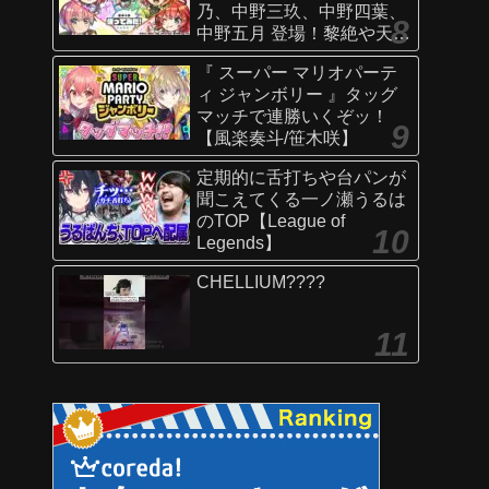
乃、中野三玖、中野四葉、
中野五月 登場！黎絶や天魔
の孤城〜空中庭園〜などで
『 スーパー マリオパーテ
活躍！オリジナルSSにも注
ィ ジャンボリー 』タッグ
目！【新キャラ使ってみた
マッチで連勝いくぞッ！
｜モンスト公式】
【風楽奏斗/笹木咲】
定期的に舌打ちや台パンが
聞こえてくる一ノ瀬うるは
のTOP【League of
Legends】
CHELLIUM????