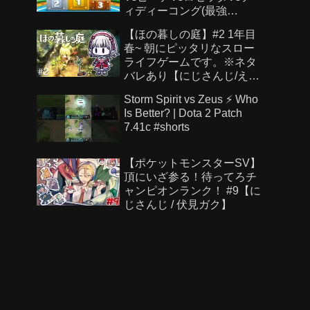
ィディーコング(最強
CPU「たつじん」)
【ほの暮しの庭】#2 1年目
春~ 朝にピッタリなスロー
ライフゲームです。※ネタ
バレあり【にじさんじ/え
る】
Storm Spirit vs Zeus ⚡ Who
Is Better? | Dota 2 Patch
7.41c #shorts
【ポケットモンスターSV】
頂にいざ参る！待ってろチ
ャンピオンランク！ #9【に
じさんじ / 伏見ガク】