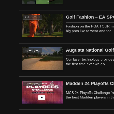
Golf Fashion – EA S
スポーツゲーム
Fashion on the PGA TOUR may 
big pros like to wear and fee..
Augusta National Gol
スポーツゲーム
Our laser technology provides
the first time ever we giv...
Madden 24 Playoffs C
スポーツゲーム
MCS 24 Playoffs Challenge Yo
the best Madden players in th