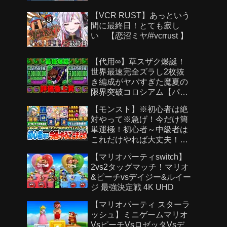
【VCR RUST】あっという
間に最終日！とても寂し
い 【恋沼ミヤ/#vcrrust 】
【代用∞】草スザク爆誕！
世界最速完全ズラし2枚抜
き編成がヤバすぎた魔夏の
限界突破コロシアム【パズ
ドラ】
【モンスト】※初心者は絶
対やって※急げ！今だけ簡
単運極！初心者～中級者は
これだけやれば大丈夫！作
らないと絶対後悔する超強
【マリオパーティswitch】
い運極を見逃すな！【モン
2vs2タッグマッチ！マリオ
スト夏休み2026】へっぽこ
&ピーチvsデイジー&ルイー
ストライカー
ジ 最強決定戦 4K UHD
【マリオパーティ スターラ
ッシュ】ミニゲームマリオ
VsピーチVsロゼッタVsデ