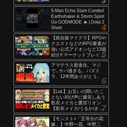
5-Man Echo Slam Combo!
Earthshaker & Storm Spirit
Go GODMODE 🔥 | Dota 2
Short
【統合版マイクラ】RPGや
クエストなどのRPG要素が
強い公式アドオンなど13個
紹介!! マーケットプレイス
情報
アマテラス新進化、マジ
【Switch/Win10/PE/PS/Xb
で...ヤバ過ぎる。パズド
ox】
ラ、12年間ありがとう。
【LoL】お互いの聞いたこ
とない叫び声に爆笑しあう
歌衣メイカと鷹宮リオン
【歌衣メイカ/うるか/きな
こ/ありさか/鷹宮リオン】
【モンスト×「五等分の花
嫁」】中野一花、中野二