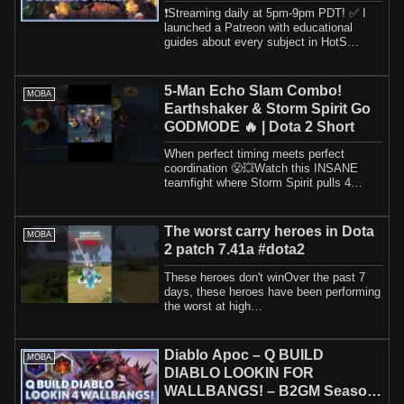
❗️Streaming daily at 5pm-9pm PDT! ✅ I
launched a Patreon with educational
guides about every subject in HotS
including h...
5-Man Echo Slam Combo!
MOBA
Earthshaker & Storm Spirit Go
GODMODE 🔥 | Dota 2 Short
When perfect timing meets perfect
coordination 😤💥Watch this INSANE
teamfight where Storm Spirit pulls 4
heroes into the ...
The worst carry heroes in Dota
MOBA
2 patch 7.41a #dota2
These heroes don't winOver the past 7
days, these heroes have been performing
the worst at high
ratings.TinkerInvokerSto...
Diablo Apoc – Q BUILD
MOBA
DIABLO LOOKIN FOR
WALLBANGS! – B2GM Season