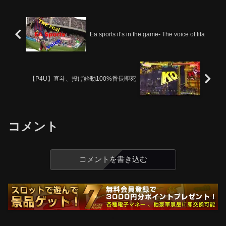
Ea sports it’s in the game- The voice of fifa
【P4U】直斗、投げ始動100%番長即死
コメント
コメントを書き込む