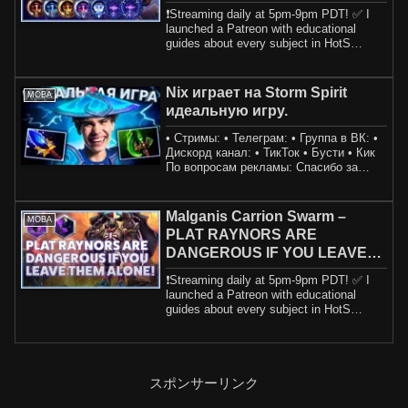
2 2025
❗️Streaming daily at 5pm-9pm PDT! ✅ I
launched a Patreon with educational
guides about every subject in HotS
including h...
Nix играет на Storm Spirit
MOBA
идеальную игру.
• Стримы: • Телеграм: • Группа в ВК: •
Дискорд канал: • ТикТок • Бусти • Кик
По вопросам рекламы: Спасибо за
просмотр! #...
Malganis Carrion Swarm –
MOBA
PLAT RAYNORS ARE
DANGEROUS IF YOU LEAVE
THEM ALONE! – Grandmaster
❗️Streaming daily at 5pm-9pm PDT! ✅ I
Storm Lea
launched a Patreon with educational
guides about every subject in HotS
including h...
スポンサーリンク