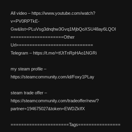
All video – https://www.youtube.com/watch?
v=PV0RPTkE-
Gw&list=PLuVsg3dnqhw3Gvq1MjbQoXSU48ay6LQOl
====================Other
Url=============================
Telegram – https://t.me/+tfJtTnRpHAo1NGRi
my steam profile –
https://steamcommunity.com/id/Foxy1PLay
steam trade offer –
https://steamcommunity.com/tradeoffer/new/?
partner=194675027&token=EWDZkIfX
======================Tags================