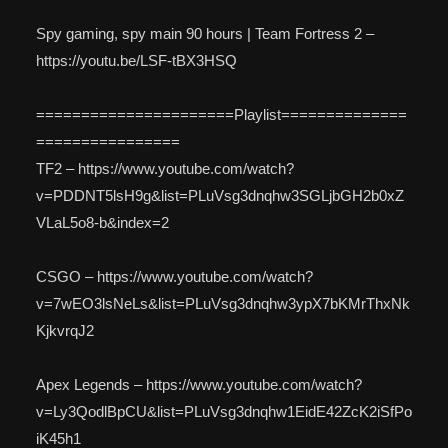
Spy gaming, spy main 90 hours | Team Fortress 2 –
https://youtu.be/LSF-tBX3HSQ
======================Playlist==============
================
TF2 – https://www.youtube.com/watch?
v=PDDNT5lsH9g&list=PLuVsg3dnqhw3SGLjbGH2b0xZ
VLaL5o8-b&index=2
CSGO – https://www.youtube.com/watch?
v=7wEO3lsNeLs&list=PLuVsg3dnqhw3ypX7bKMrThxNk
KjkvrqJ2
Apex Legends – https://www.youtube.com/watch?
v=Ly3QodlBpCU&list=PLuVsg3dnqhw1EidE42ZcK2iSfPo
iK45h1