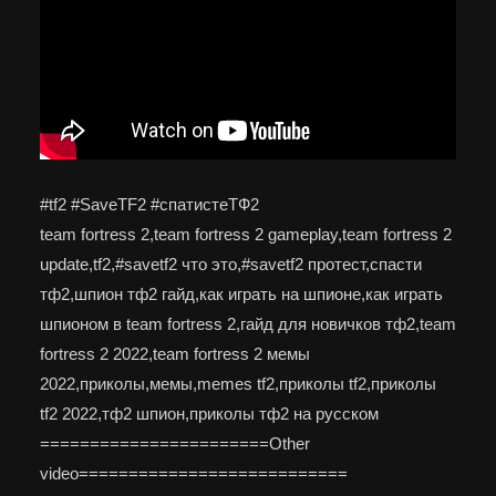
#tf2 #SaveTF2 #спатистеТФ2
team fortress 2,team fortress 2 gameplay,team fortress 2
update,tf2,#savetf2 что это,#savetf2 протест,спасти
тф2,шпион тф2 гайд,как играть на шпионе,как играть
шпионом в team fortress 2,гайд для новичков тф2,team
fortress 2 2022,team fortress 2 мемы
2022,приколы,мемы,memes tf2,приколы tf2,приколы
tf2 2022,тф2 шпион,приколы тф2 на русском
=======================Other
video===========================