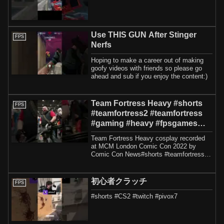
Use THIS GUN After Stinger
FPS
Nerfs
Hoping to make a career out of making
goofy videos with friends so please go
ahead and sub if you enjoy the content:)
Team Fortress Heavy #shorts
FPS
#teamfortress2 #teamfortress
#gaming #heavy #fpsgames
#tf2 #xbox
Team Fortress Heavy cosplay recorded
at MCM London Comic Con 2022 by
Comic Con News#shorts #teamfortress2
#teamfortress ...
初心者クラッチ
FPS
#shorts #CS2 #twitch #pivox7