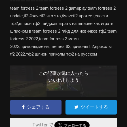
====================
team fortress 2,team fortress 2 gameplay,team fortress 2
update,tf2,#savetf2 что это,#savetf2 протест,спасти
тф2,шпион тф2 гайд,как играть на шпионе,как играть
шпионом в team fortress 2,гайд для новичков тф2,team
fortress 2 2022,team fortress 2 мемы
2022,приколы,мемы,memes tf2,приколы tf2,приколы
tf2 2022,тф2 шпион,приколы тф2 на русском
この記事が気に入ったら
いいね ! しよう
シェアする
ツイートする
Twitter で