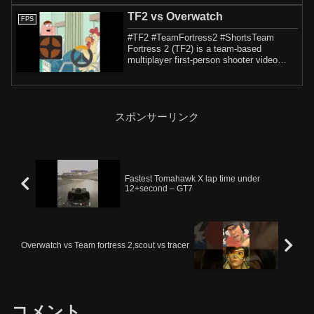
TF2 vs Overwatch
FPS
#TF2 #TeamFortress2 #ShortsTeam
Fortress 2 (TF2) is a team-based
multiplayer first-person shooter video
game developed a...
スポンサーリンク
Fastest Tomahawk X lap time under
12+second – GT7
Overwatch vs Team fortress 2,scout vs tracer
コメント