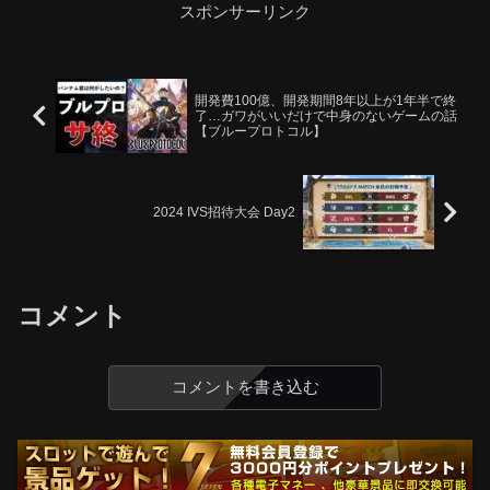
スポンサーリンク
開発費100億、開発期間8年以上が1年半で終
了…ガワがいいだけで中身のないゲームの話
【ブループロトコル】
2024 IVS招待大会 Day2
コメント
コメントを書き込む