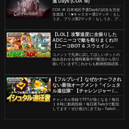
選 Day6 (COA Ⅶ)
COA Ⅶ 日本地区予選Day6の試合を完全
生放送！！■キャスター第1マッチ：もし
うさ、プリコ第2マッチ：もしうさ、プリ
コ第3マッチ：牧野天音、けんまつ第4マ
ッチ：牧野天音、けんまつ■放送スケジュ
ール（目安）・13:00​​~15:00​​...
【LOL】攻撃速度に全振りした
MMORPG
ADCニーコで敵を殴りまくれ!!!
【ニーコBOT & スウェイン
SUP】
コメントで兄弟に試してほしいボットの
組み合わせを随時募集中!!!配信から切り
抜いています!!これからも動画投稿頑張り
ますので、チャンネル登録、高評価の応
援いただけると嬉しいです!!サメ → よし
す(兄)サカナ → みちくん(弟)配信 → X...
【フルプレイ】なぜかナーフされ
MMORPG
ない最強オーグメント “イシュタ
ル遠征隊” 【チャレンジャー /
TFT set16】
チャンネル登録でTFTが強くなる！毎日
１８時に動画投稿！毎日夜Twitchで配信
してます！ぜひ遊びにきてね～Twitch →
X → 元配信→#tft #set16 #しかめまどか