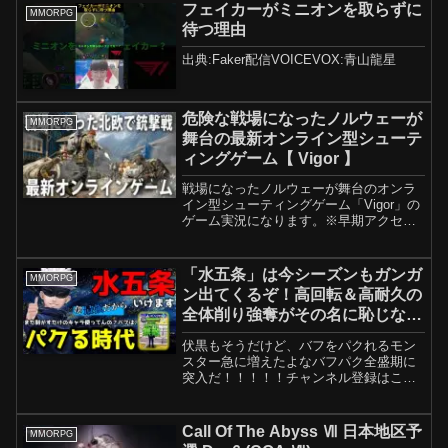
フェイカーがミニオンを取らずに
MMORPG
待つ理由
出典:Faker配信VOICEVOX:青山龍星
危険な戦場になったノルウェーが
MMORPG
舞台の最新オンライン型シューテ
ィングゲーム【 Vigor 】
戦場になったノルウェーが舞台のオンラ
イン型シューティングゲーム「Vigor」の
ゲーム実況になります。※早期アクセス
ゲームになります「Vigor」Steamストア
ページメンバーシップ登録はコチラ（チ
ャンネル独自のバッジや絵文字が使える
「水五条」は今シーズンもガンガ
MMORPG
ようにな...
ン出てくるぞ！高回転＆高耐久の
全体削り強奪がその名に恥じない
最強クラスだ！！！！【サマナー
伏黒もそうだけど、バフをパクれるモン
ズウォー】
スター急に増えたよなバフパク全盛期に
突入だ！！！！！チャンネル登録はこち
らから→スプラトゥーン3実況まとめ→・
童貞オタク友達大変身・ドッキリ動画(ナ
ッツシリーズ)ロストセンチュリアまとめ
Call Of The Abyss Ⅶ 日本地区予
MMORPG
→・ライフイズスト...